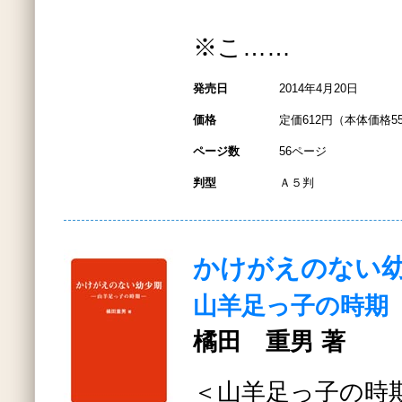
※こ……
発売日
2014年4月20日
価格
定価612円（本体価格5
ページ数
56ページ
判型
Ａ５判
かけがえのない
山羊足っ子の時期
橘田 重男 著
＜山羊足っ子の時