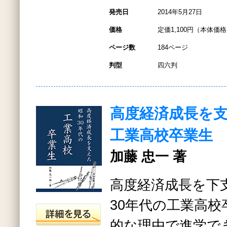
発売日
2014年5月27日
価格
定価1,100円（本体価格1
ページ数
184ページ
判型
四六判
高度経済成長を支
工業高校卒業生
加藤 忠一 著
高度経済成長を下
30年代の工業高
的な理由で進学で