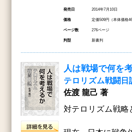
発売日
2014年7月10日
価格
定価509円（本体価格4
ページ数
276ページ
判型
新書判
人は戦場で何を
テロリズム戦闘日
佐渡 龍己 著
対テロリズム戦略