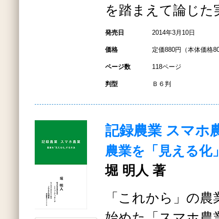
を踏まえて論じた
発売日
2014年3月10日
価格
定価880円（本体価格8
ページ数
118ページ
判型
Ｂ６判
記録農業 スマホ
農業を「見える化
堀 明人 著
「これから」の農
始めた「スマホ農