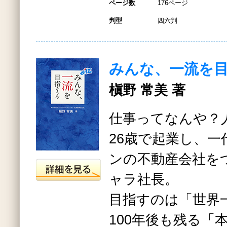
ページ数
176ページ
判型
四六判
みんな、一流を
槇野 常美 著
仕事ってなんや？
26歳で起業し、
ンの不動産会社を
ャラ社長。
目指すのは「世界
100年後も残る「