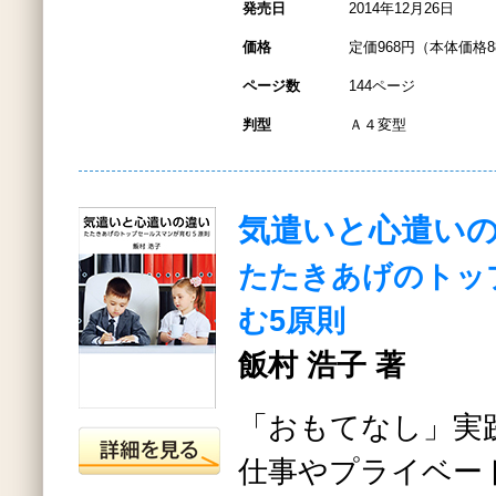
発売日
2014年12月26日
価格
定価968円（本体価格8
ページ数
144ページ
判型
Ａ４変型
気遣いと心遣い
たたきあげのトッ
む5原則
飯村 浩子 著
「おもてなし」実践
仕事やプライベー