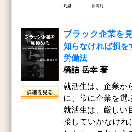
判型
新書判
ブラック企業を
知らなければ損を
労働法
橋詰 岳幸 著
就活生は、企業か
に、常に企業を選
就活生は、厳しい
接していかなけれ