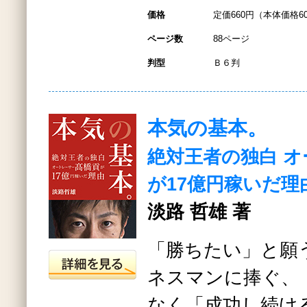
価格
定価660円（本体価格6
ページ数
88ページ
判型
Ｂ６判
本気の基本。
絶対王者の独白 
が17億円稼いだ理
淡路 哲雄 著
「勝ちたい」と願
ネスマンに捧ぐ、
なく「成功し続け