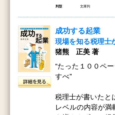
判型
文庫判
成功する起業
現場を知る税理士
猪熊 正美 著
“たった１００ペ
すべ”
税理士が書いたと
レベルの内容が満