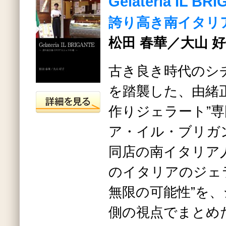
Gelateria IL BR
誇り高き南イタリ
松田 春華／大山 好
古き良き時代のシ
を踏襲した、由緒
作りジェラート”専
ア・イル・ブリガ
同店の南イタリア
のイタリアのジェ
無限の可能性”を
側の視点でまとめ