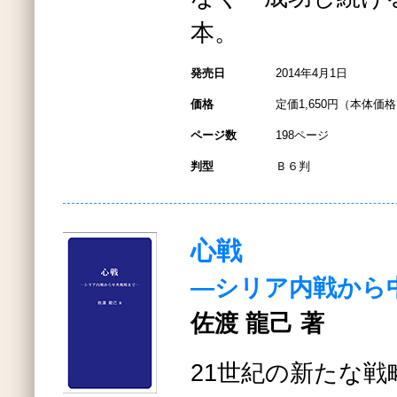
本。
発売日
2014年4月1日
価格
定価1,650円（本体価格1
ページ数
198ページ
判型
Ｂ６判
心戦
―シリア内戦から
佐渡 龍己 著
21世紀の新たな戦