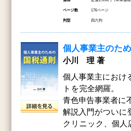
ページ数
176ページ
判型
四六判
個人事業主のた
小川 理 著
個人事業主におけ
トを完全網羅。
青色申告事業者に
解説入門がついに
クリニック、個人