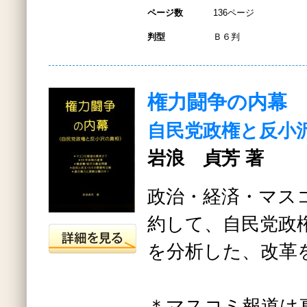
ページ数
136ページ
判型
Ｂ６判
権力闘争の内幕
自民党政権と反小
岩浪 貞芳 著
政治・経済・マス
約して、自民党政
を分析した、改革
＊マスコミ報道は