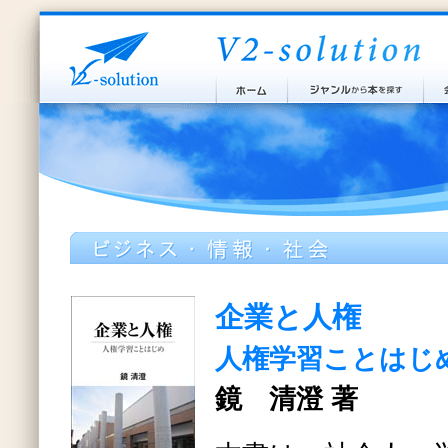
企業と人権
人権学習ことはじ
鏡 清澄 著