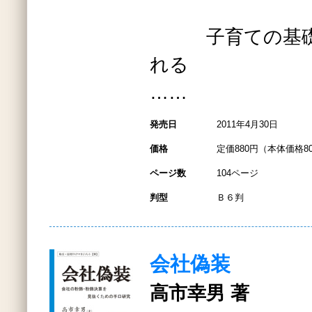
子育ての基礎は
れる
……
発売日
2011年4月30日
価格
定価880円（本体価格8
ページ数
104ページ
判型
Ｂ６判
会社偽装
高市幸男 著