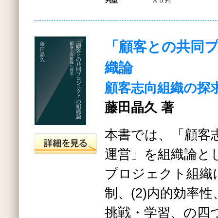
判型
Ａ５判
「顧客との共同
織論
顧客志向組織の探
藤田晶久 著
本書では、「顧客
運営」を組織論と
プロジェクト組織に
制、(2)内的効率性、
挑戦・学習、の四