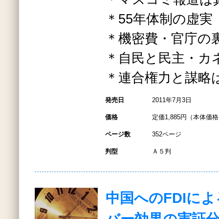
＊55年体制の虚実
＊機密費・官庁の
＊自民と民主・カ
＊連合権力と謀略
発売日
2011年7月3日
価格
定価1,885円（本体価格1
ページ数
352ページ
判型
Ａ５判
中国へのFDIに