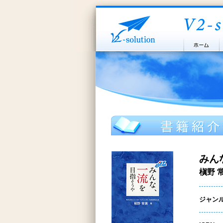
みん
槇野 
ジャン