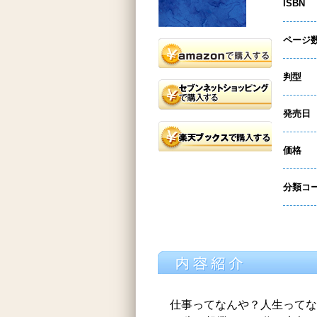
ISBN
ページ
判型
発売日
価格
分類コ
仕事ってなんや？人生ってな