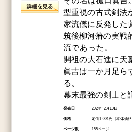
その名は樋口眞吉
型重視の古式剣法
家流儀に反発した
筑後柳河藩の実戦
流であった。
開祖の大石進に天
眞吉は一か月足ら
る。
幕末最強の剣士と
発売日
2024年2月10日
価格
定価1,001円（本体価格
ページ数
188ページ