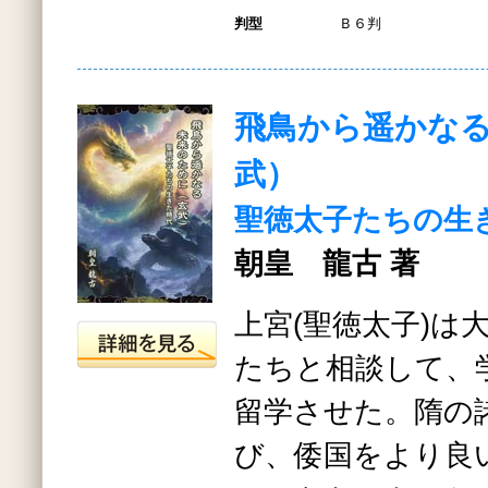
判型
Ｂ６判
飛鳥から遥かな
武）
聖徳太子たちの生
朝皇 龍古 著
上宮(聖徳太子)は
たちと相談して、
留学させた。隋の
び、倭国をより良