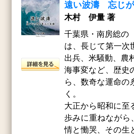
遠い波濤 忘じ
木村 伊量 著
千葉県・南房総の
は、長じて第一次
出兵、米騒動、農
海事変など、歴史
ら、数奇な運命の
く。
大正から昭和に至
歩みに重ねながら
情と慟哭、その生