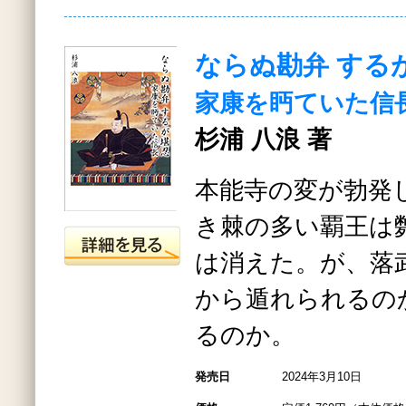
ならぬ勘弁 する
家康を眄ていた信
杉浦 八浪 著
本能寺の変が勃発
き棘の多い覇王は
は消えた。が、落
から遁れられるの
るのか。
発売日
2024年3月10日