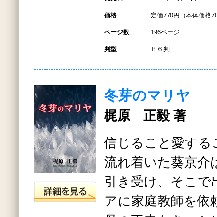
価格
定価770円（本体価格7
ページ数
196ページ
判型
Ｂ６判
冬芽のマリヤ
梶原 正毅 著
信じること愛する
流れ着いた葵京介
引き受け、そこで
アに家庭教師を依