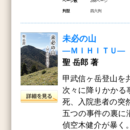
ページ数
288ページ
判型
四六判
未必の山
―ＭＩＨＩＴＵ―
聖 岳郎 著
甲武信ヶ岳登山を
次々に降りかかる
死、入院患者の突
五つの事件の裏に
偵空木健介が暴く