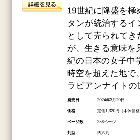
19世紀に隆盛を
タンが統治するイ
として売られてき
が、生きる意味を
紀の日本の女子中
時空を超えた地で
ラビアンナイトの
発売日
2024年3月20日
価格
定価1,320円（本体価格1
ページ数
256ページ
判型
四六判