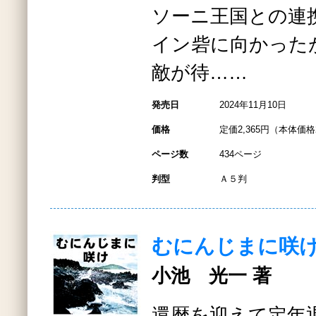
ソーニ王国との連
イン砦に向かった
敵が待……
発売日
2024年11月10日
価格
定価2,365円（本体価格2
ページ数
434ページ
判型
Ａ５判
むにんじまに咲
小池 光一 著
還暦を迎えて定年