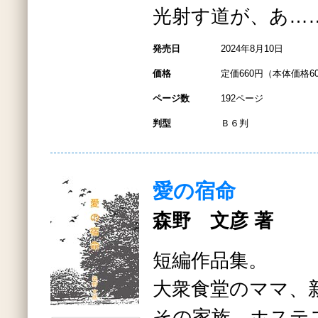
光射す道が、あ…
発売日
2024年8月10日
価格
定価660円（本体価格6
ページ数
192ページ
判型
Ｂ６判
愛の宿命
森野 文彦 著
短編作品集。
大衆食堂のママ、
その家族、ホステ