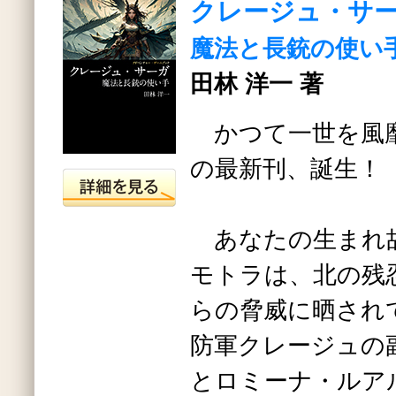
クレージュ・サ
魔法と長銃の使い
田林 洋一 著
かつて一世を風
の最新刊、誕生！
あなたの生まれ
モトラは、北の残
らの脅威に晒され
防軍クレージュの
とロミーナ・ルア