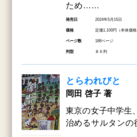
ため……
発売日
2024年5月15日
価格
定価1,100円（本体価格1
ページ数
188ページ
判型
Ｂ６判
とらわれびと
岡田 啓子 著
東京の女子中学生
治めるサルタンの