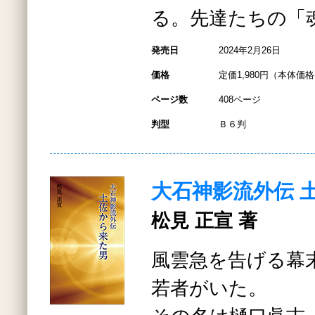
る。先達たちの「
発売日
2024年2月26日
価格
定価1,980円（本体価格1
ページ数
408ページ
判型
Ｂ６判
大石神影流外伝 
松見 正宣 著
風雲急を告げる幕
若者がいた。