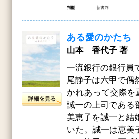
判型
新書判
ある愛のかたち
山本 香代子 著
一流銀行の銀行員
尾静子は六甲で偶
かれあって交際を
誠一の上司である
美恵子を誠一と結
いた。誠一は恵美