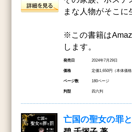
まな人物がそこに
※この書籍はAmazo
します。
発売日
2024年7月29日
価格
定価1,650円（本体価格1
ページ数
180ページ
判型
四六判
亡国の聖女の罪
碧 千塚子 著