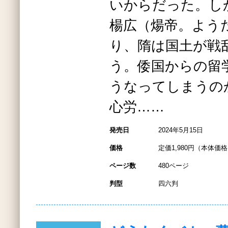
いからだった。し
楊広（煬帝。よう
り、隋は国土が戦
う。倭国からの留
うなってしまうの
心労……
発売日
2024年5月15日
価格
定価1,980円（本体価格1
ページ数
480ページ
判型
四六判