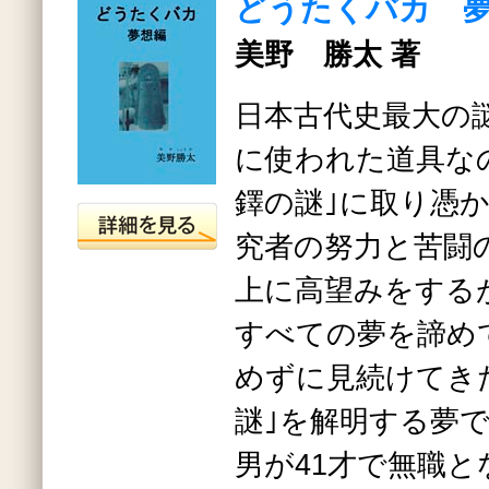
どうたくバカ 
美野 勝太 著
日本古代史最大の
に使われた道具な
鐸の謎｣に取り憑
究者の努力と苦闘
上に高望みをする
すべての夢を諦め
めずに見続けてき
謎｣を解明する夢
男が41才で無職