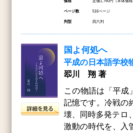
価格
定価1,760円（本体価格1
ページ数
516ページ
判型
四六判
国よ何処へ
平成の日本語学校
翆川 翔 著
この物語は「平成
記憶です。冷戦の
壊、同時多発テロ
激動の時代を、入