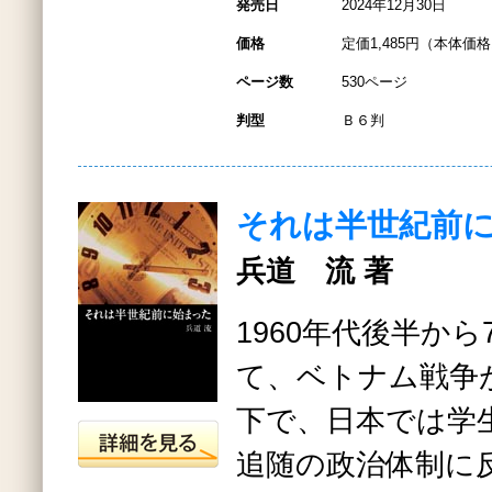
発売日
2024年12月30日
価格
定価1,485円（本体価格1
ページ数
530ページ
判型
Ｂ６判
それは半世紀前
兵道 流 著
1960年代後半か
て、ベトナム戦争
下で、日本では学
追随の政治体制に