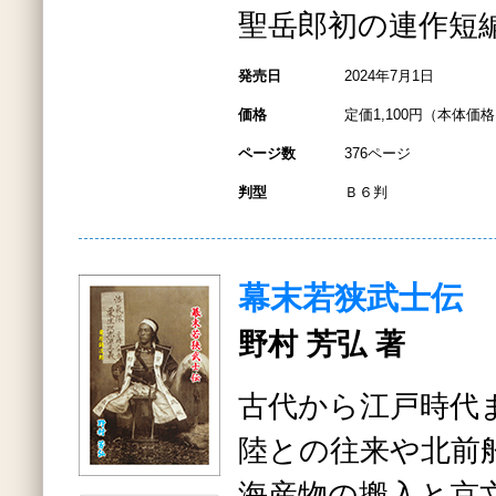
聖岳郎初の連作短
発売日
2024年7月1日
価格
定価1,100円（本体価格1
ページ数
376ページ
判型
Ｂ６判
幕末若狭武士伝
野村 芳弘 著
古代から江戸時代
陸との往来や北前
海産物の搬入と京