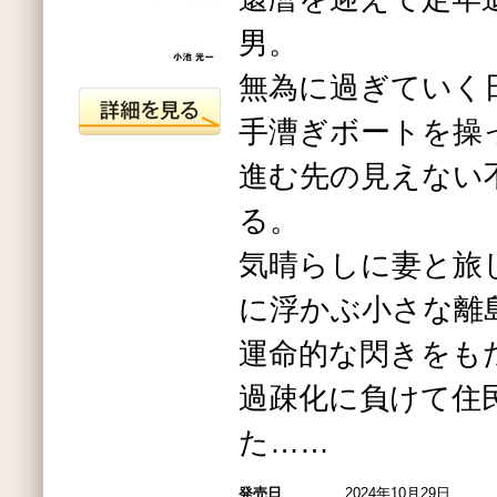
男。
無為に過ぎていく
手漕ぎボートを操
進む先の見えない
る。
気晴らしに妻と旅
に浮かぶ小さな離
運命的な閃きをも
過疎化に負けて住
た……
発売日
2024年10月29日