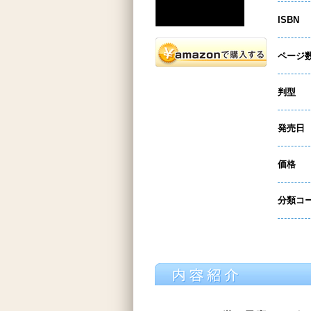
ISBN
ページ
判型
発売日
価格
分類コ