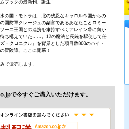
ムブックの最新刊、誕生！
水の国・モトラは、北の残忍なキャロル帝国からの
の国防軍クレージュの副官であるあなたことロミー
ソーニ王国との連携を維持すべくアレイン砦に向か
待ち構えていた……。12の魔法と長銃を駆使して任
ズ・クロニクル』を背景とした項目数800のハイ・
の冒険譚、ここに開幕！
jpのみで販売します。
.co.jpで今すぐご購入いただけます。