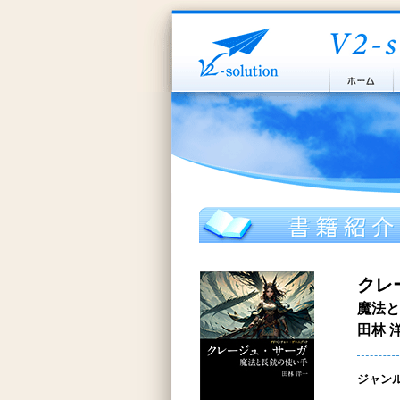
クレ
魔法と
田林 
ジャン