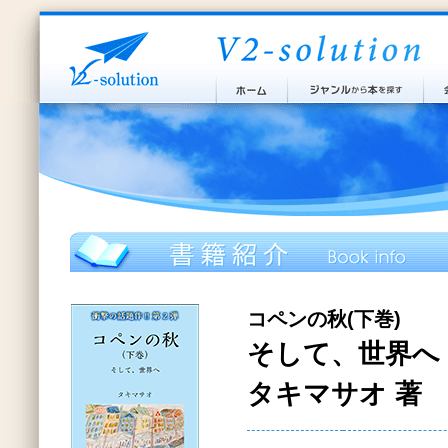
コペンの秋(下巻)
そして、世界へ
タキマサオ 著