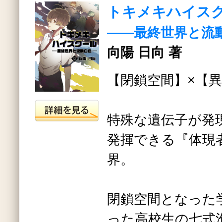
トキメキハイス
――最終世界と流
向陽 日向 著
【閉鎖空間】×【
特殊な遺伝子が発
発揮できる『体現
界。
閉鎖空間となった
った高校生の七式