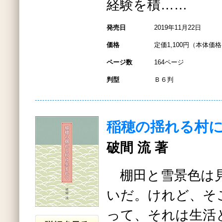
経験を積……
発売日
2019年11月22日
価格
定価1,100円（本体価格1
ページ数
164ページ
判型
Ｂ６判
稲穂の揺れる村
破間 流 著
棚田と雪景色は
いだ。けれど、そ
って、それは生活