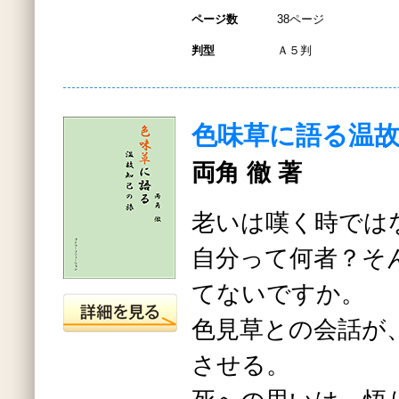
ページ数
38ページ
判型
Ａ５判
色味草に語る温
両角 徹 著
老いは嘆く時では
自分って何者？そ
てないですか。
色見草との会話が
させる。