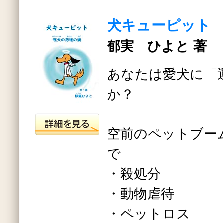
犬キューピット
郁実 ひよと 著
あなたは愛犬に「
か？
空前のペットブー
で
・殺処分
・動物虐待
・ペットロス