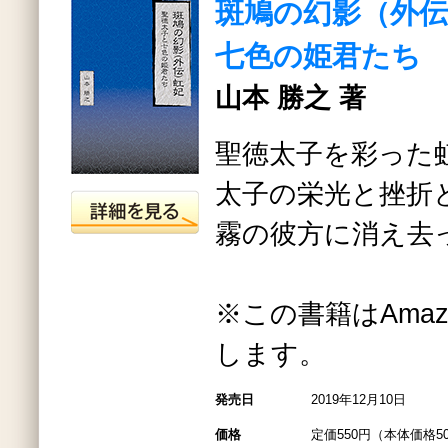
斑鳩の幻影（外伝
七色の姫君たち
山本 勝之 著
聖徳太子を彩った
太子の栄光と挫折
霧の彼方に消え去
※この書籍はAmazo
します。
発売日
2019年12月10日
価格
定価550円（本体価格5