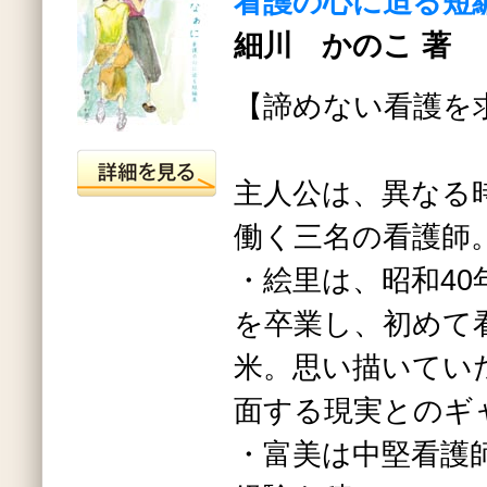
看護の心に迫る短
細川 かのこ 著
【諦めない看護を
主人公は、異なる
働く三名の看護師
・絵里は、昭和40
を卒業し、初めて
米。思い描いてい
面する現実とのギ
・富美は中堅看護