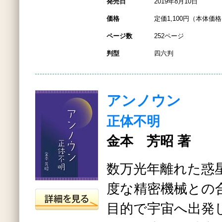
発売日
2019年8月10日
価格
定価1,100円（本体価格1
ページ数
252ページ
判型
四六判
アンノウン
正体不明
金本 芳昭 著
数万光年離れた惑
度な精密機械との
目的で宇宙へ出発