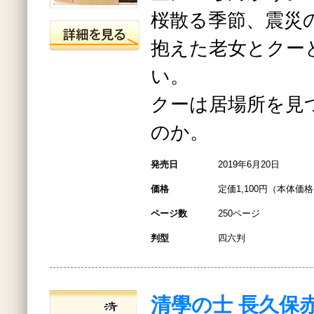
桜散る季節、震災
抱えた老女とクー
い。
クーは居場所を見
のか。
発売日
2019年6月20日
価格
定価1,100円（本体価格1
ページ数
250ページ
判型
四六判
清學の士 長久保