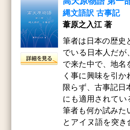
高天原物語 第一
縄文語訳 古事記
葦原之入江 著
筆者は日本の歴史
でいる日本人だが
で来た中で、地名
く事に興味を引か
限らず、古事記日
にも適用されて
筆者も何か試みた
とアイヌ語を突き