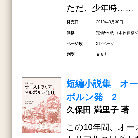
ただ、少年時……
発売日
2019年9月30日
価格
定価550円（本体価格5
ページ数
392ページ
判型
Ｂ６判
短編小説集 オ
ボルン発 2
久保田 満里子 著
この10年間、オ