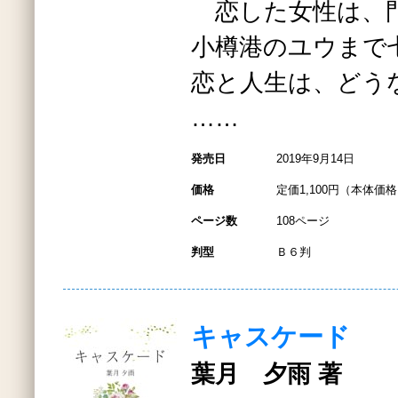
恋した女性は、
小樽港のユウまで
恋と人生は、どう
……
発売日
2019年9月14日
価格
定価1,100円（本体価格1
ページ数
108ページ
判型
Ｂ６判
キャスケード
葉月 夕雨 著