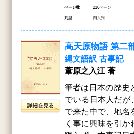
ページ数
216ページ
判型
四六判
高天原物語 第二
縄文語訳 古事記
葦原之入江 著
筆者は日本の歴史
でいる日本人だが
で来た中で、地名
く事に興味を引か