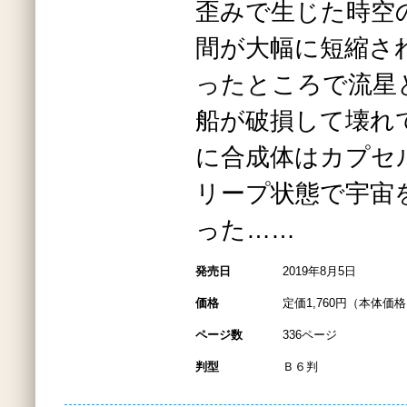
歪みで生じた時空
間が大幅に短縮さ
ったところで流星
船が破損して壊れ
に合成体はカプセ
リープ状態で宇宙
った……
発売日
2019年8月5日
価格
定価1,760円（本体価格1
ページ数
336ページ
判型
Ｂ６判