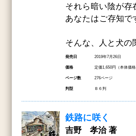
それら暗い陰が存
あなたはご存知で
そんな、人と犬の
発売日
2019年7月26日
価格
定価1,650円（本体価格1
ページ数
276ページ
判型
Ｂ６判
鉄路に咲く
吉野 孝治 著