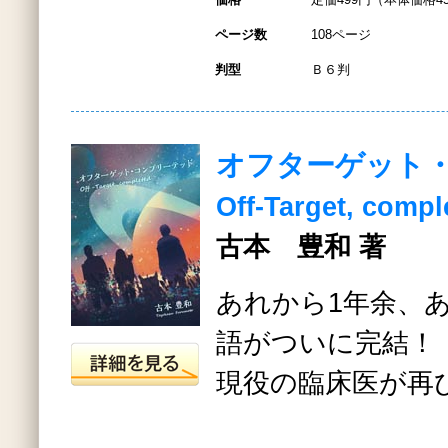
ページ数
108ページ
判型
Ｂ６判
オフターゲット
Off-Target, compl
古本 豊和 著
あれから1年余、
語がついに完結！
現役の臨床医が再