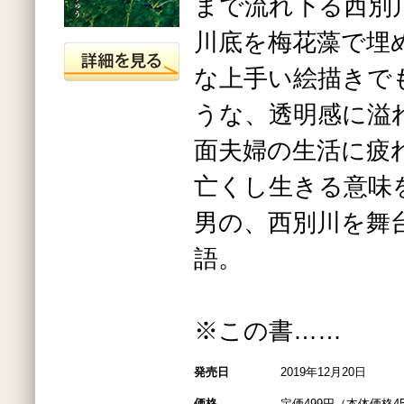
まで流れ下る西別
川底を梅花藻で埋
な上手い絵描きで
うな、透明感に溢
面夫婦の生活に疲
亡くし生きる意味
男の、西別川を舞
語。
※この書……
発売日
2019年12月20日
価格
定価499円（本体価格4