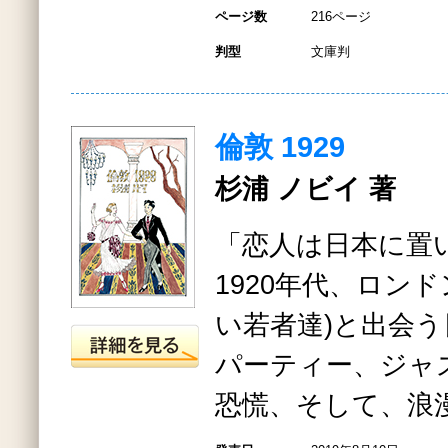
ページ数
216ページ
判型
文庫判
倫敦 1929
杉浦 ノビイ 著
「恋人は日本に置
1920年代、ロンド
い若者達)と出会
パーティー、ジャ
恐慌、そして、浪