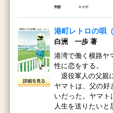
判型
Ｂ６判
港町レトロの唄
白洲 一歩 著
港湾で働く横路ヤ
性に恋をする。
退役軍人の父親
ヤマトは、父の好
いだった。ヤマト
人生を送りたいと