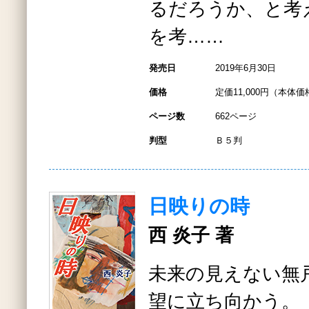
るだろうか、と考
を考……
発売日
2019年6月30日
価格
定価11,000円（本体価格
ページ数
662ページ
判型
Ｂ５判
日映りの時
西 炎子 著
未来の見えない無
望に立ち向かう。