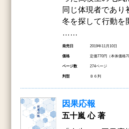
同じ体現者であり
冬を探して行動を
……
発売日
2019年11月10日
価格
定価770円（本体価格7
ページ数
274ページ
判型
Ｂ６判
因果応報
五十嵐 心 著