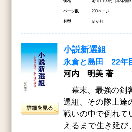
価格
定価1,100円（本体価格1
ページ数
200ページ
判型
Ｂ６判
小説新選組
永倉と島田 22年
河内 明美 著
幕末、最強の剣客
選組、その隊士達
戦いの中で倒れて
えるまで生き延び