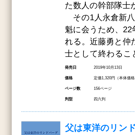
た数人の幹部隊士
その1人永倉新八
魁に会うため、2
れる。近藤勇と仲
士として終わるこ
発売日
2019年10月13日
価格
定価1,320円（本体価格1
ページ数
156ページ
判型
四六判
父は東洋のリン