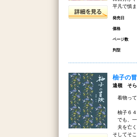
平凡で慎ま
発売日
価格
ページ数
判型
柚子の冒
遠嶺 そら
着物って
柚子６４
でも、一
夫を亡く
そしてそこ