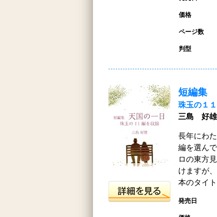
価格
ページ数
判型
短編集 
珠玉の１１
三島 好雄
長年にわた
編を選んで
ロの東方見
けますが、
本のタイト
発売日