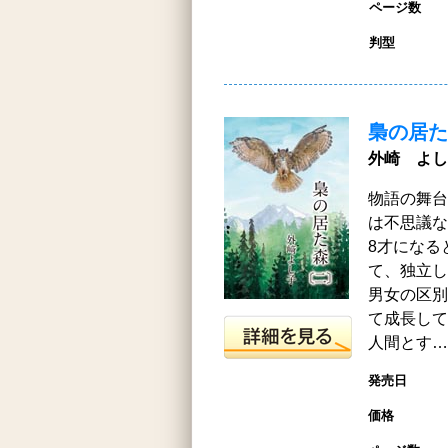
ページ数
判型
梟の居た
外崎 よし
物語の舞台
は不思議な
8才になる
て、独立し
男女の区別
て成長して
人間とす…
発売日
価格