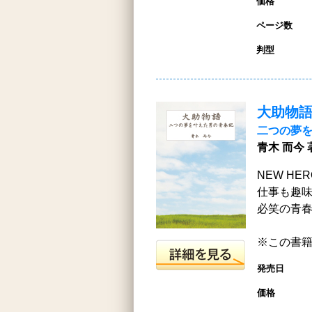
価格
ページ数
判型
大助物
二つの夢
青木 而今 
NEW HE
仕事も趣
必笑の青
※この書籍は
発売日
価格