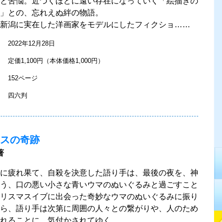
と苦悩。近づくほどに遠い存在になっていく「絵描きの
」との、忘れえぬ絆の物語。
新潟に実在した洋画家をモデルにしたフィクショ……
2022年12月28日
定価1,100円（本体価格1,000円）
152ページ
四六判
スの奇跡
著
に疲れ果て、自殺を決意した語り手は、最後の夜を、神
う、口の悪い小さな青いウマのぬいぐるみと過ごすこと
リスマスイブに出会った奇妙なウマのぬいぐるみに振り
ら、語り手は次第に周囲の人々との繋がりや、人のため
れることに、気付かされてゆく。