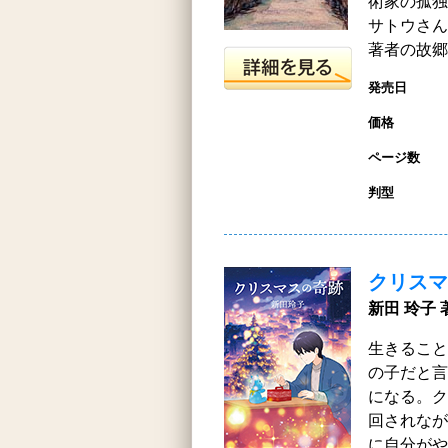
術家の孤独
サトウさん
著者の故郷
発売日
価格
ページ数
判型
クリスマ
新田 玲子 
生きること
の子だと言
になる。ク
回されなが
に自分がや