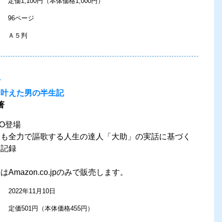
定価1,100円（本体価格1,000円）
96ページ
Ａ５判
語
を叶えた男の半生記
著
RO登場
味も全力で謳歌する人生の達人「大助」の実話に基づく
春記録
Amazon.co.jpのみで販売します。
2022年11月10日
定価501円（本体価格455円）