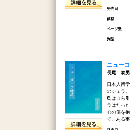
発売日
価格
ページ数
判型
ニューヨ
長尾 泰男
日本人留学
のシェラ。
島は自ら引
ラはたった
心の傷を抱
て、ある事