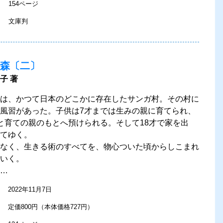
154ページ
文庫判
森〔二〕
子 著
は、かつて日本のどこかに存在したサンガ村。その村に
風習があった。子供は7才までは生みの親に育てられ、
と育ての親のもとへ預けられる。そして18才で家を出
てゆく。
なく、生きる術のすべてを、物心ついた頃からしこまれ
いく。
…
2022年11月7日
定価800円（本体価格727円）