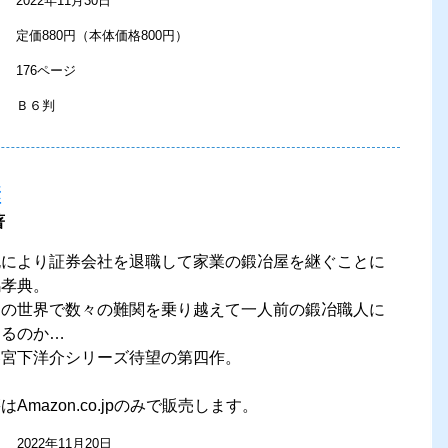
2022年11月30日
定価880円（本体価格800円）
176ページ
Ｂ６判
継
著
死により証券会社を退職して家業の鍛冶屋を継ぐことに
嶋孝典。
知の世界で数々の難関を乗り越えて一人前の鍛冶職人に
けるのか…
券宮下洋介シリーズ待望の第四作。
Amazon.co.jpのみで販売します。
2022年11月20日