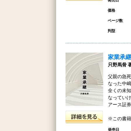
発売日
価格
ページ数
判型
家業承
只野馬骨 
父親の急
なった中
全くの未
なってい
アース証
※この書籍は
発売日