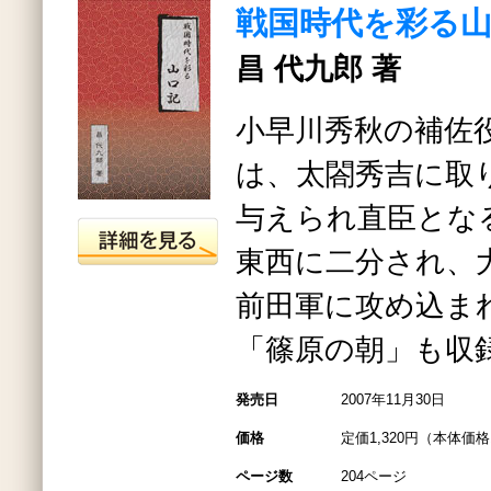
戦国時代を彩る
昌 代九郎 著
小早川秀秋の補佐
は、太閤秀吉に取
与えられ直臣とな
東西に二分され、
前田軍に攻め込ま
「篠原の朝」も収
発売日
2007年11月30日
価格
定価1,320円（本体価格1
ページ数
204ページ