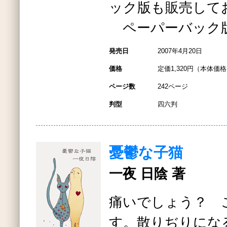
ック版も販売して
ペーパーバック版
発売日
2007年4月20日
価格
定価1,320円（本体価格1
ページ数
242ページ
判型
四六判
憂鬱な子猫
一夜 日陰 著
痛いでしょう？ 
す。散りぢりにな