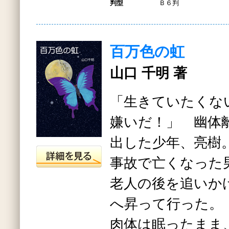
判型
Ｂ６判
百万色の虹
山口 千明 著
「生きていたくな
嫌いだ！」 幽体
出した少年、亮樹
事故で亡くなった
老人の後を追いか
へ昇って行った。
肉体は眠ったまま