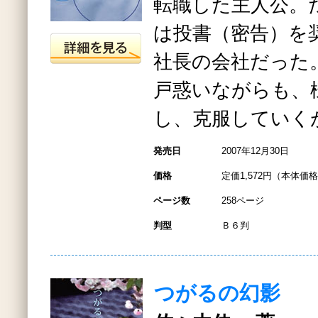
転職した主人公。
は投書（密告）を
社長の会社だった
戸惑いながらも、
し、克服していく
発売日
2007年12月30日
価格
定価1,572円（本体価格1
ページ数
258ページ
判型
Ｂ６判
つがるの幻影