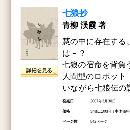
七狼抄
青柳 渓霞 著
慧の中に存在する
は－？
七狼の宿命を背負
人間型のロボット
いながら七狼伝の
発売日
2007年3月30日
価格
定価1,100円（本体価格1
ページ数
542ページ