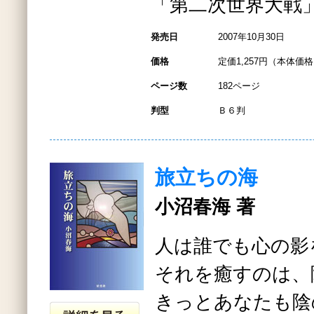
「第二次世界大戦
発売日
2007年10月30日
価格
定価1,257円（本体価格1
ページ数
182ページ
判型
Ｂ６判
旅立ちの海
小沼春海 著
人は誰でも心の影
それを癒すのは、
きっとあなたも陰