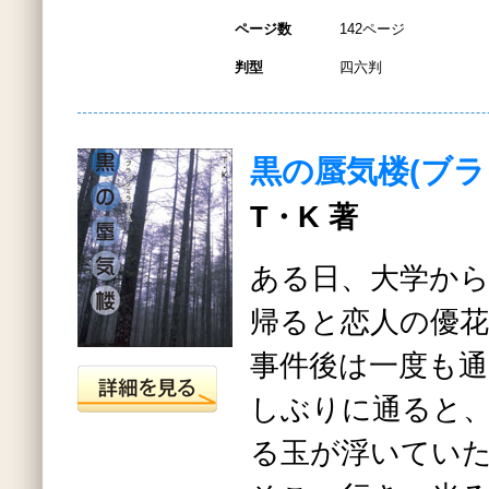
ページ数
142ページ
判型
四六判
黒の蜃気楼(ブ
T・K 著
ある日、大学か
帰ると恋人の優
事件後は一度も
しぶりに通ると
る玉が浮いてい