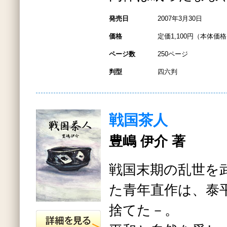
発売日
2007年3月30日
価格
定価1,100円（本体価格1
ページ数
250ページ
判型
四六判
戦国茶人
豊嶋 伊介 著
戦国末期の乱世を
た青年直作は、泰
捨てた－。