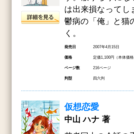
は出来損なってし
鬱病の「俺」と猫
く。
発売日
2007年4月15日
価格
定価1,100円（本体価格1
ページ数
216ページ
判型
四六判
仮想恋愛
中山 ハナ 著