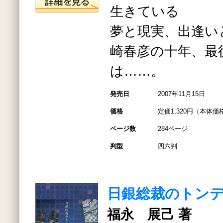
生きている
夢と現実、出逢い
崎春彦の十年、最
は……。
発売日
2007年11月15日
価格
定価1,320円（本体価格
ページ数
284ページ
判型
四六判
日銀総裁のトン
福永 展己 著