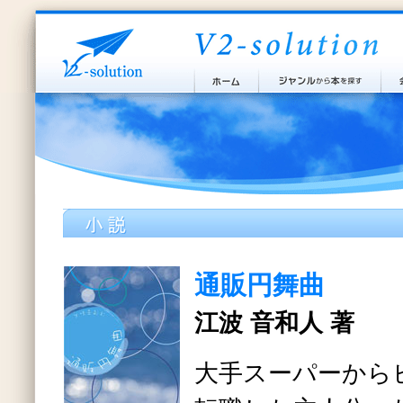
通販円舞曲
江波 音和人 著
大手スーパーから