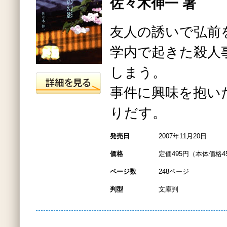
佐々木伸一 著
友人の誘いで弘前
学内で起きた殺人
しまう。
事件に興味を抱い
りだす。
発売日
2007年11月20日
価格
定価495円（本体価格4
ページ数
248ページ
判型
文庫判