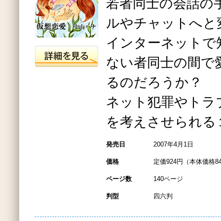
若者同士の会話の
ルやチャットへと
インターネットで
ない者同士の間で
るのだろうか？
ネット犯罪やトラ
を考えさせられる
発売日
2007年4月1日
価格
定価924円（本体価格8
ページ数
140ページ
判型
四六判