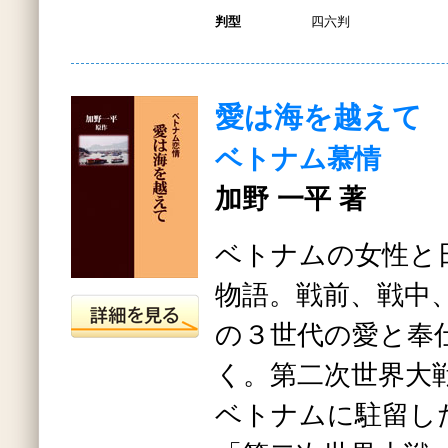
判型
四六判
愛は海を越えて
ベトナム慕情
加野 一平 著
ベトナムの女性と
物語。戦前、戦中
の３世代の愛と奉
く。第二次世界大
ベトナムに駐留し