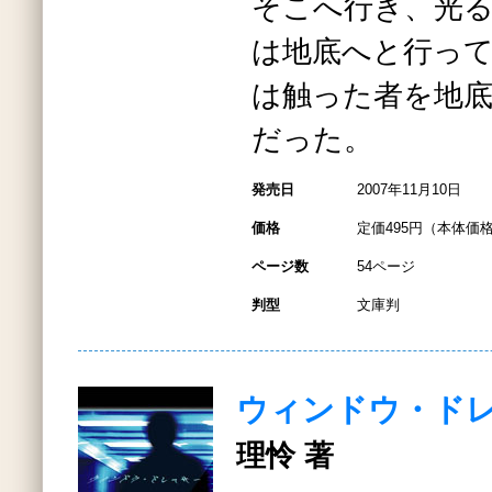
そこへ行き、光
は地底へと行っ
は触った者を地
だった。
発売日
2007年11月10日
価格
定価495円（本体価格
ページ数
54ページ
判型
文庫判
ウィンドウ・ド
理怜 著