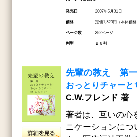
発売日
2007年5月31日
価格
定価1,320円（本体価格1
ページ数
282ページ
判型
Ｂ６判
先輩の教え 第
おっとりチャーと
C.W.フレンド 著
著者は、互いの心
ニケーションにつ