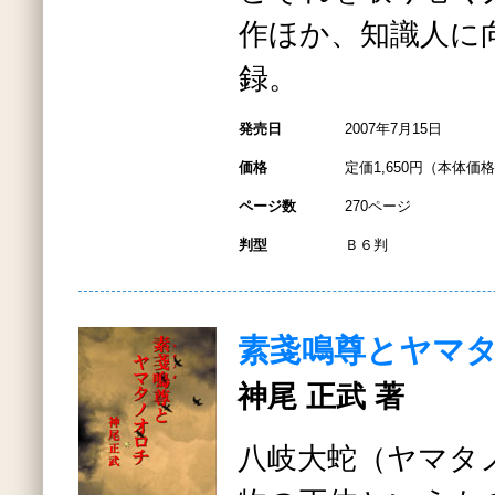
作ほか、知識人に
録。
発売日
2007年7月15日
価格
定価1,650円（本体価格1
ページ数
270ページ
判型
Ｂ６判
素戔鳴尊とヤマ
神尾 正武 著
八岐大蛇（ヤマタ