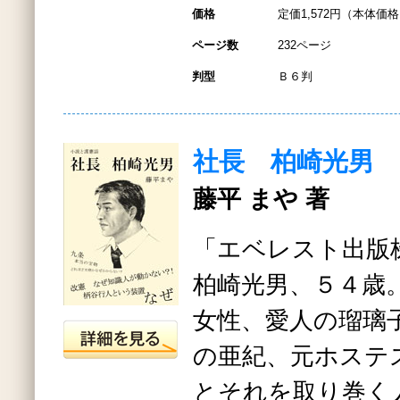
価格
定価1,572円（本体価格1
ページ数
232ページ
判型
Ｂ６判
社長 柏崎光男
藤平 まや 著
「エベレスト出版
柏崎光男、５４歳
女性、愛人の瑠璃
の亜紀、元ホステ
とそれを取り巻く