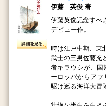
伊藤 英俊 著
伊藤英俊記念すべ
デビュー作。
時は江戸中期、東
武士の三男佐藤充
者キラウシが、国
ーロッパからアフ
駆け巡る海洋大冒
壮絶な半生を生き