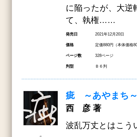
に陥ったが、大逆
て、執権……
発売日
2021年12月20日
価格
定価880円（本体価格8
ページ数
328ページ
判型
Ｂ６判
疵 ～あやまち
西 彦 著
波乱万丈とはこう