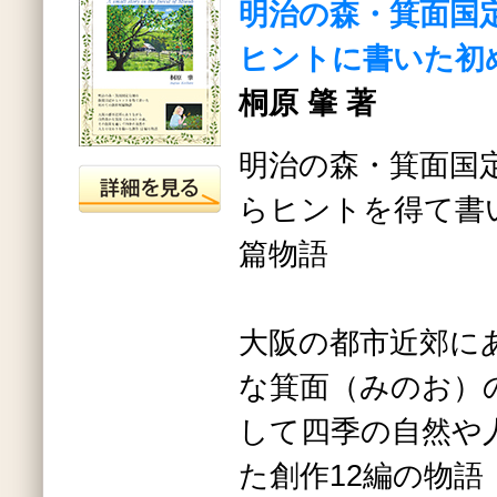
明治の森・箕面国
ヒントに書いた初
桐原 肇 著
明治の森・箕面国
らヒントを得て書
篇物語
大阪の都市近郊に
な箕面（みのお）
して四季の自然や
た創作12編の物語