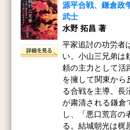
源平合戦、鎌倉政
武士
水野 拓昌 著
平家追討の功労者
い。小山三兄弟は
頼の主力として活
を擁して関東から
る合戦を主導。長
が粛清される鎌倉
し、「悪口荒言の
る。結城朝光は梶