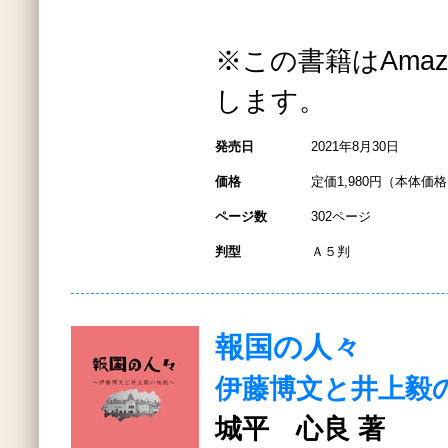
※この書籍はAmazo
します。
発売日
2021年8月30日
価格
定価1,980円（本体価格1
ページ数
302ページ
判型
Ａ５判
報国の人々
伊藤博文と井上毅
城平 心良 著