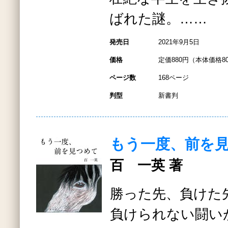
ばれた謎。……
発売日
2021年9月5日
価格
定価880円（本体価格8
ページ数
168ページ
判型
新書判
もう一度、前を
百 一英 著
勝った先、負けた
負けられない闘い