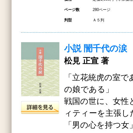
ページ数
280ページ
判型
Ａ５判
小説 誾千代の涙
松見 正宣 著
「立花統虎の室で
の娘である」
戦国の世に、女性
ィティーを主張し
「男の心を持つ女