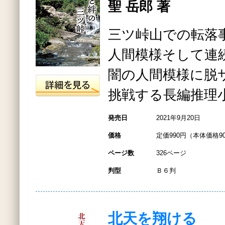
聖 岳郎 著
三ツ峠山での転落
人間模様そして連
闇の人間模様に脱
挑戦する長編推理
発売日
2021年9月20日
価格
定価990円（本体価格9
ページ数
326ページ
判型
Ｂ６判
北天を翔ける