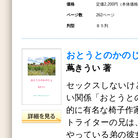
価格
定価2,200円（本体価格2
ページ数
262ページ
判型
Ｂ５判
おとうとのかの
蔦きうい 著
セックスしないけ
い関係「おとうと
的に有名な椅子作
トライターの兄は
やっている弟の彼