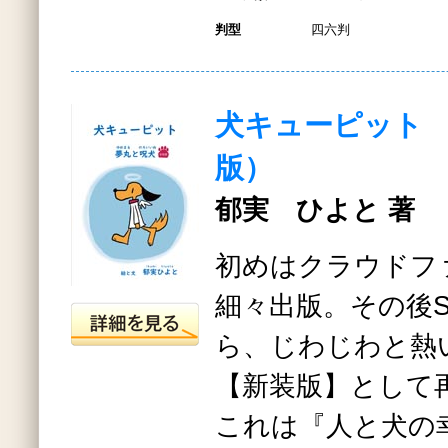
判型
四六判
犬キューピット
版）
郁実 ひよと 著
初めはクラウドフ
細々出版。その後S
ら、じわじわと熱
【新装版】として
これは『人と犬の