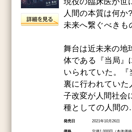
現役の臨床医が世
人間の本質は何か
未来へ繋ぐべきも
舞台は近未来の地球
体である『当局』
いられていた。『
裏に行われていた
子改変が人間社会
種としての人間の
発売日
2021年10月26日
価格
定価1,000円（本体価格