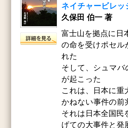
ネイチャービレッ
久保田 伯一 著
富士山を拠点に日
の命を受けポセル
れた
そして、シュマバ
が起こった
これは、日本に重
かねない事件の前
それは日本全国民
げての大事件と発