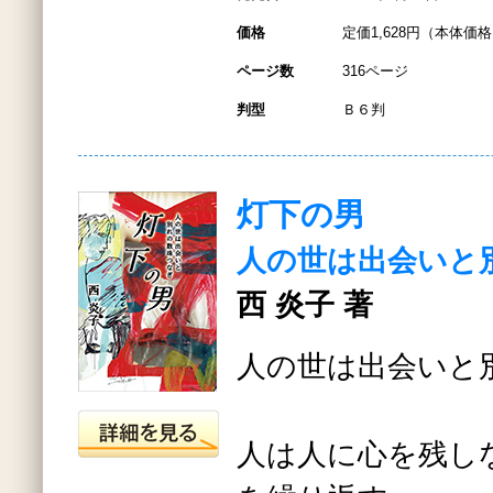
価格
定価1,628円（本体価格1
ページ数
316ページ
判型
Ｂ６判
灯下の男
人の世は出会いと
西 炎子 著
人の世は出会いと
人は人に心を残し