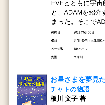
EVEとともに宇宙
と、ADAMを紹
まった。そこでAD
発売日
2021年5月30日
価格
定価440円（本体価格4
ページ数
184ページ
判型
文庫判
お星さまを夢見
チャトの物語
板川 文子 著