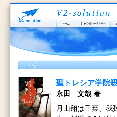
聖トレシア学院
永田 文哉 著
月山翔は千葉、我