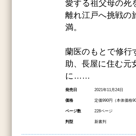
愛する祖父母の死
離れ江戸へ挑戦の
満。
蘭医のもとで修行
助、長屋に住む元
に……
発売日
2021年11月24日
価格
定価990円（本体価格9
ページ数
228ページ
判型
新書判