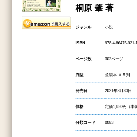
桐原 肇 著
ジャンル
小説
ISBN
978-4-86476-921-
ページ数
302ページ
判型
並製本 Ａ５判
発売日
2021年8月30日
価格
定価1,980円（本
分類コード
0093