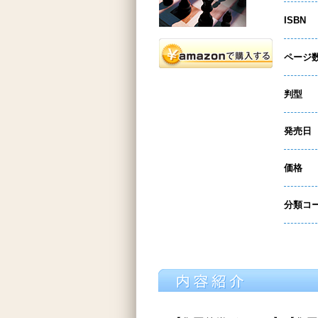
ISBN
ページ
判型
発売日
価格
分類コ