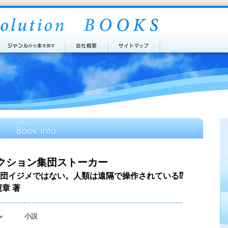
クション集団ストーカー
団イジメではない。人類は遠隔で操作されている⁉
憲章 著
ル
小説