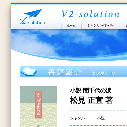
小説 誾千代の涙
松見 正宣 著
ジャンル
小説