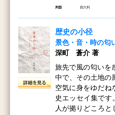
判型
四六判
歴史の小径
景色・音・時の匂
深町 蒼介 著
旅先で風の匂いを
中で、その土地の
空気に身をゆだね
史エッセイ集です
人が拠りどころと