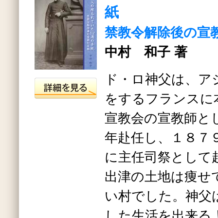
紙
禁教令解除後の宣
中村 和子 著
ド・ロ神父は、ア
をするフランスに
宣教会の宣教師と
年赴任し、１８７
に主任司祭として
出津の土地は痩せ
い村でした。神父
した生活を出来る