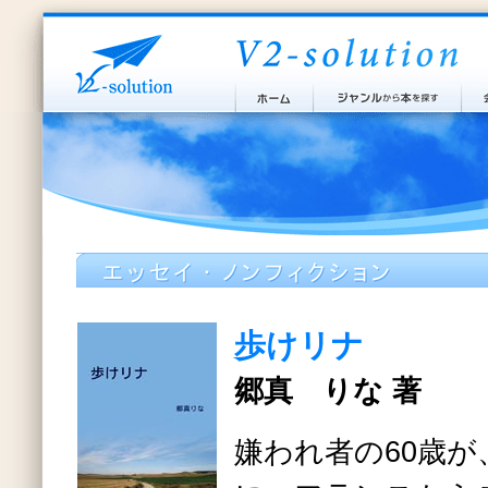
歩けリナ
郷真 りな 著
嫌われ者の60歳が