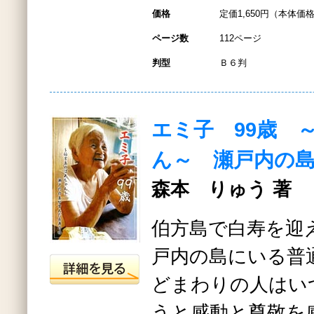
価格
定価1,650円（本体価格
ページ数
112ページ
判型
Ｂ６判
エミ子 99歳 
ん～ 瀬戸内の
森本 りゅう 著
伯方島で白寿を迎
戸内の島にいる普
どまわりの人はい
うと感動と尊敬を