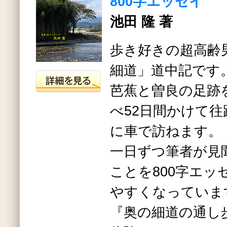
800字エッセイ
池田 隆 著
歩き好きの超高齢
細道」道中記です
芭蕉と曽良の足跡
べ52日間かけて
に車で訪ねます。
一日ずつ筆者が見
ことを800字エッ
やすくなっていま
『奥の細道の通し