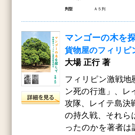
判型
Ａ５判
マンゴーの木を
貨物屋のフィリピ
大場 正行 著
フィリピン激戦地
ン死の行進」、レ
攻隊、レイテ島決
の持久戦、それら
ったのかを著者は