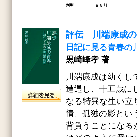
判型
Ｂ６判
評伝 川端康成の
日記に見る青春の
黒崎峰孝 著
川端康成は幼くし
遭遇し、十五歳に
なる特異な生い立
情、孤独の影とい
背負うことになる