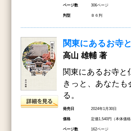
ページ数
306ページ
判型
Ｂ６判
関東にあるお寺
高山 雄輔 著
関東にあるお寺と
きっと、あなたも
る。
発売日
2024年1月30日
価格
定価1,540円（本体価格1
ページ数
162ページ