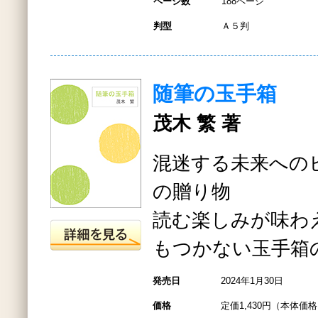
ページ数
188ページ
判型
Ａ５判
随筆の玉手箱
茂木 繁 著
混迷する未来への
の贈り物
読む楽しみが味わ
もつかない玉手箱
発売日
2024年1月30日
価格
定価1,430円（本体価格1