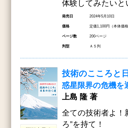
体験してみたいと
発売日
2024年5月10日
価格
定価1,100円（本体価格
ページ数
200ページ
判型
Ａ５判
技術のこころと
惑星限界の危機を
上島 隆 著
全ての技術者よ！
ろ”を持て！