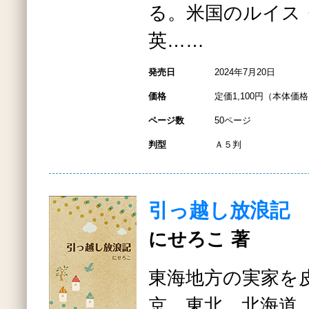
る。米国のルイス
英……
発売日
2024年7月20日
価格
定価1,100円（本体価格1
ページ数
50ページ
判型
Ａ５判
引っ越し放浪記
にせろこ 著
東海地方の実家を
京、東北、北海道