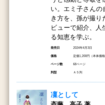
い。エミ子さんの
き方を、孫が撮り
ビューで紹介、人生
る知恵を学ぶ。
発売日
2024年4月3日
価格
定価1,200円（本体価格1
ページ数
68ページ
判型
Ａ５判
凜として
斎藤 高子 著