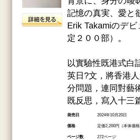
背景に、身分の曖
記憶の真実、愛と
Erik Takami
定２００部）。
以實驗性既港式白
英日?文，將香港
分問題，連同對藝
既反思，寫入十三
発売日
2024年10月20日
価格
定価2,200円（本体価格2
ページ数
272ページ