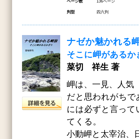
ページ数
136ページ
判型
四六判
ナゼか魅かれる
そこに岬があるか
菜切 祥生 著
岬は、一見、人気
だと思われがちで
には必ずと言って
てくる。
小動岬と太宰治、