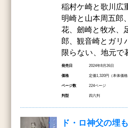
稲村ケ崎と歌川広
明崎と山本周五郎
花、劒崎と牧水、
郎、観音崎とガリ
限らない、地元で
発売日
2024年8月26日
価格
定価1,320円（本体価格1
ページ数
224ページ
判型
四六判
ド・ロ神父の埋も