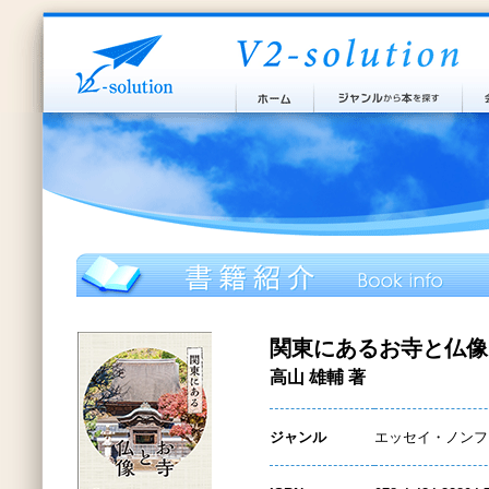
関東にあるお寺と仏像
高山 雄輔 著
ジャンル
エッセイ・ノンフ