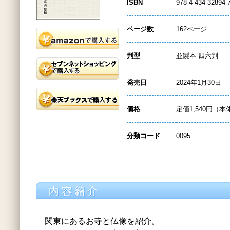
ISBN
978-4-434-32894-
ページ数
162ページ
判型
並製本 四六判
発売日
2024年1月30日
価格
定価1,540円（本
分類コード
0095
関東にあるお寺と仏像を紹介。