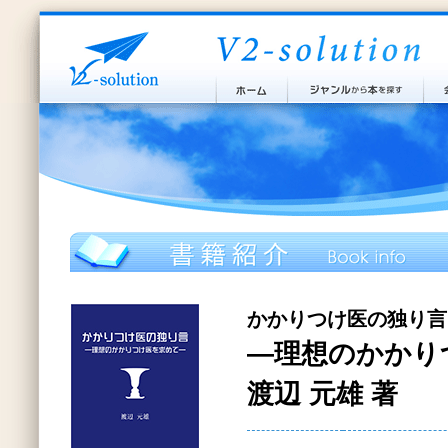
かかりつけ医の独り言
―理想のかかり
渡辺 元雄 著