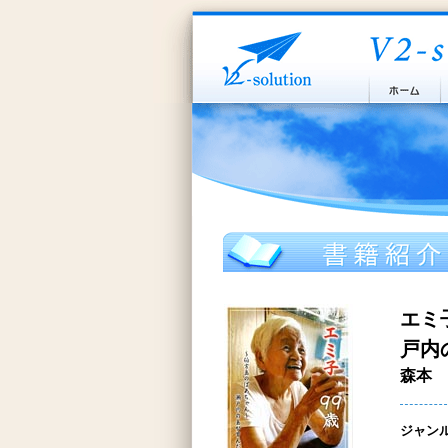
エミ
戸内
森本 
ジャン