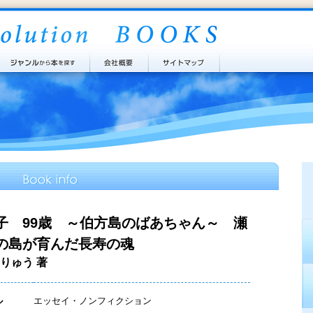
子 99歳 ～伯方島のばあちゃん～ 瀬
の島が育んだ長寿の魂
りゅう 著
ル
エッセイ・ノンフィクション