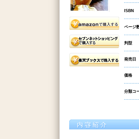
ISBN
ページ
判型
発売日
価格
分類コ