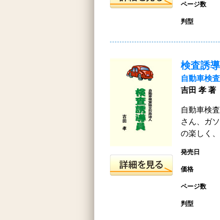
ページ数
判型
検査誘導
自動車検査
吉田 孝 著
自動車検査
さん、ガソ
の楽しく、
発売日
価格
ページ数
判型