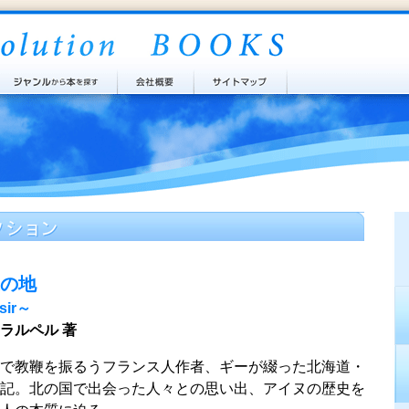
の地
sir～
ラルペル 著
で教鞭を振るうフランス人作者、ギーが綴った北海道・
記。北の国で出会った人々との思い出、アイヌの歴史を