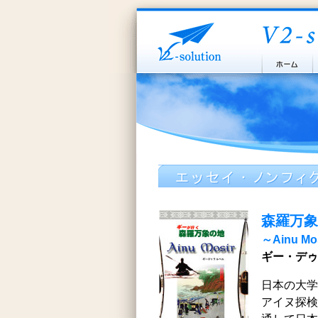
森羅万象
～Ainu Mo
ギー・デゥ
日本の大学
アイヌ探検