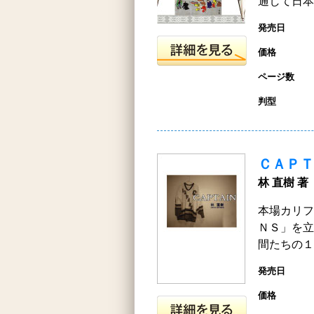
通して日本
発売日
価格
ページ数
判型
ＣＡＰＴ
林 直樹 著
本場カリフ
ＮＳ」を立
間たちの１
発売日
価格