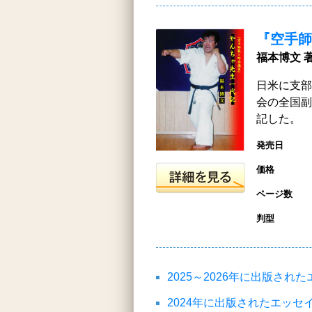
『空手師
福本博文 
日米に支部
会の全国副
記した。
発売日
価格
ページ数
判型
2025～2026年に出版さ
2024年に出版されたエッ