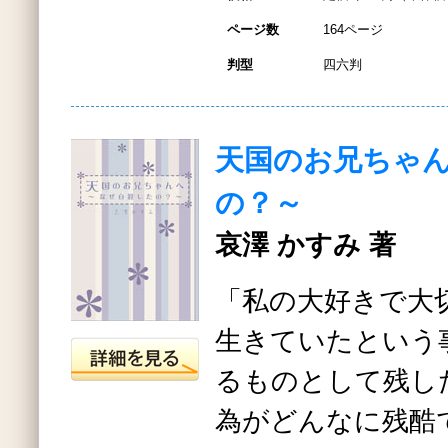
ページ数
164ページ
判型
四六判
天国のお兄ちゃ
の？～
哀澤 かすみ 著
「私の大好きで大
生きていたという
るものとして残し
為がどんなに残酷