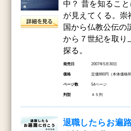
中？ 昔を知るこ
が見えてくる。崇
国から仏教公伝の
から７世紀を取り
探る。
発売日
2007年5月30日
価格
定価880円（本体価格8
ページ数
54ページ
判型
Ａ５判
退職したらお遍