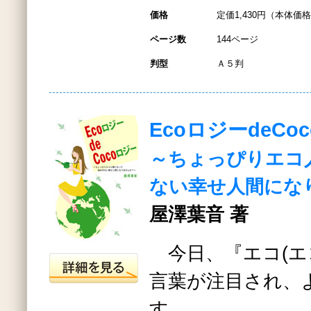
価格
定価1,430円（本体価格1
ページ数
144ページ
判型
Ａ５判
EcoロジーdeCo
～ちょっぴりエコ
ない幸せ人間にな
屋澤葉音 著
今日、『エコ(エ
言葉が注目され、
す。