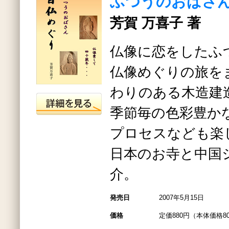
ふつうのおばさ
芳賀 万喜子 著
仏像に恋をしたふ
仏像めぐりの旅を
わりのある木造建
季節毎の色彩豊か
プロセスなども楽
日本のお寺と中国
介。
発売日
2007年5月15日
価格
定価880円（本体価格8