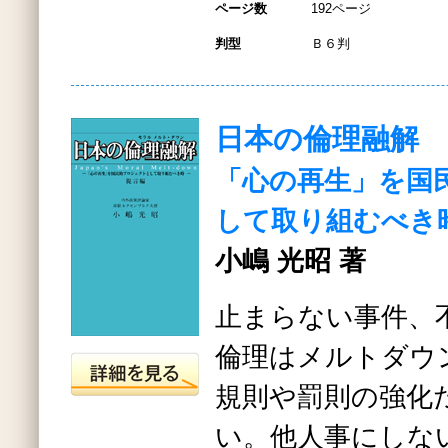
ページ数
192ページ
判型
Ｂ６判
日本の倫理融解
「心の再生」を国
して取り組むべき
小嶋 光昭 著
止まらない事件、
倫理はメルトダウ
規則や罰則の強化
い。他人事にしな