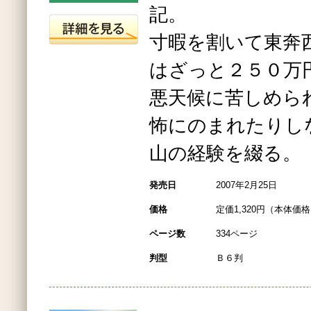
記。
寸暇を割いて東奔
はざっと２５０万
悪天候に苦しめら
怖にのまれたりし
山の経験を綴る。
発売日
2007年2月25日
価格
定価1,320円（本体価格1
ページ数
334ページ
判型
Ｂ６判