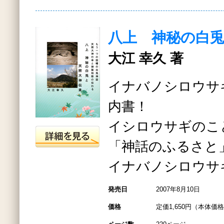
八上 神秘の白
大江 幸久 著
イナバノシロウサ
内書！
イシロウサギのこ
「神話のふるさと
イナバノシロウサ
発売日
2007年8月10日
価格
定価1,650円（本体価格1