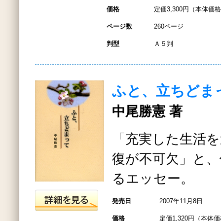
価格
定価3,300円（本体価格3
ページ数
260ページ
判型
Ａ５判
ふと、立ちどま
中尾勝憲 著
「充実した生活を
復が不可欠」と、
るエッセー。
発売日
2007年11月8日
価格
定価1,320円（本体価