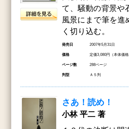
て、騒動の背景や
風景にまで筆を進
く切り込む。
発売日
2007年5月31日
価格
定価3,080円（本体価格2
ページ数
288ページ
判型
Ａ５判
さあ！読め！
小林 平二 著