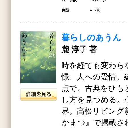
ページ数
220ページ
判型
Ａ５判
暮らしのあうん
麓 淳子 著
時を経ても変わら
憬、人への愛情。
点で、古典をひも
し方を見つめる。
界。高松リビング
かまつ』で掲載さ