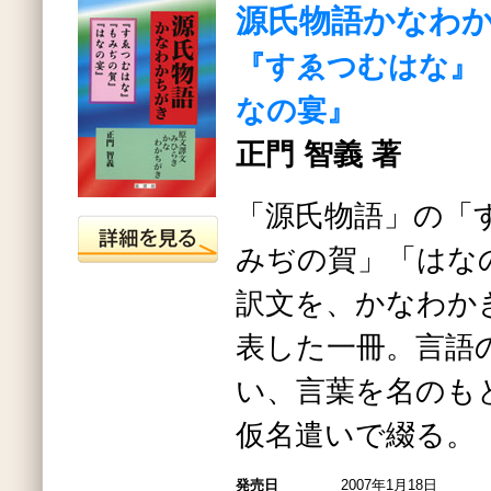
源氏物語かなわ
『すゑつむはな』
なの宴』
正門 智義 著
「源氏物語」の「
みぢの賀」「はな
訳文を、かなわか
表した一冊。言語
い、言葉を名のも
仮名遣いで綴る。
発売日
2007年1月18日