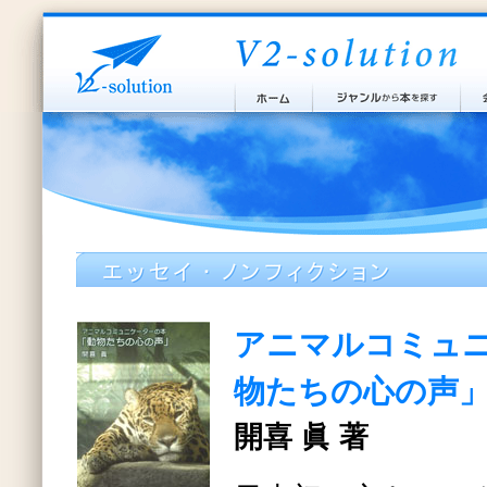
アニマルコミュ
物たちの心の声
開喜 眞 著