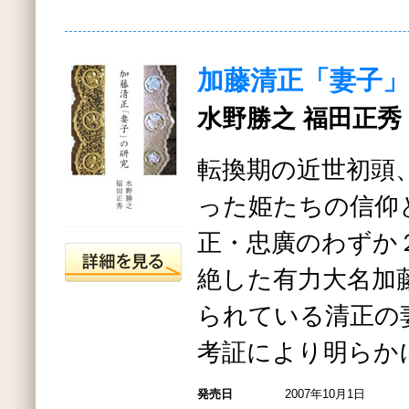
加藤清正「妻子
水野勝之 福田正秀
転換期の近世初頭
った姫たちの信仰
正・忠廣のわずか
絶した有力大名加
られている清正の
考証により明らか
発売日
2007年10月1日