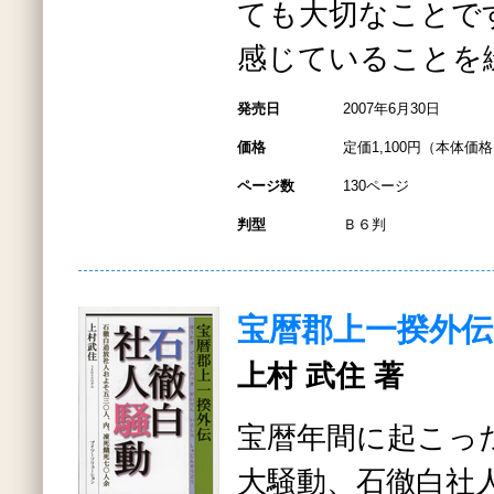
ても大切なことで
感じていることを
発売日
2007年6月30日
価格
定価1,100円（本体価格1
ページ数
130ページ
判型
Ｂ６判
宝暦郡上一揆外伝
上村 武住 著
宝暦年間に起こっ
大騒動、石徹白社