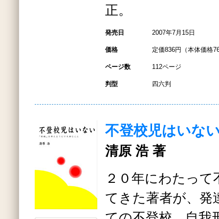
正。
発売日
2007年7月15日
価格
定価836円（本体価格7
ページ数
112ページ
判型
四六判
不登校児はいな
清原 浩 著
２０年にわたって
てきた著者が、発
ての不登校、自我