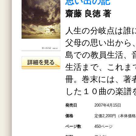
思い出の記
齋藤 良徳 著
人生の分岐点は誰
父母の思い出から
島での教員生活、
生活まで、これま
冊。巻末には、著
した１０曲の楽譜
発売日
2007年4月15日
価格
定価2,200円（本体価格2
ページ数
450ページ