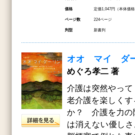
価格
定価1,047円（本体価格
ページ数
224ページ
判型
新書判
オオ マイ ダ
めぐろ孝二 著
介護は突然やって
老介護を楽しくす
か？ 介護を力の
は消えない優しさ