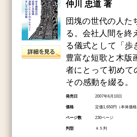
仲川 忠道 著
団塊の世代の人た
る。会社人間を終
る儀式として「歩
豊富な短歌と木版
者にとって初めて
その感動を綴る。
発売日
2007年6月10日
価格
定価1,650円（本体価格1
ページ数
230ページ
判型
Ａ５判