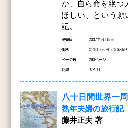
か、自ら命を絶つ
ほしい、という願
記。
発売日
2007年9月15日
価格
定価1,320円（本体価格1
ページ数
260ページ
判型
Ｂ６判
八十日間世界一周
熟年夫婦の旅行記
藤井正夫 著