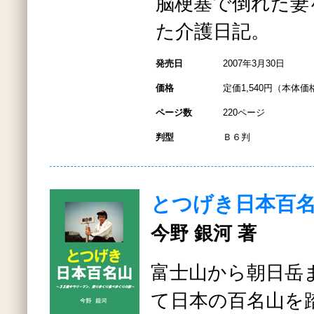
脳梗塞で倒れた妻
た介護日記。
発売日
2007年3月30日
価格
定価1,540円（本体価格
ページ数
220ページ
判型
Ｂ６判
とつげき日本百
今野 銀河 著
富士山から朝日岳
て日本の百名山を