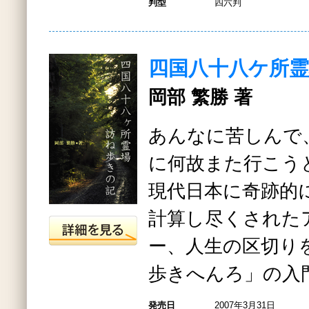
判型
四六判
四国八十八ケ所霊
岡部 繁勝 著
あんなに苦しんで
に何故また行こ
現代日本に奇跡的
計算し尽くされた
ー、人生の区切り
歩きへんろ」の入
発売日
2007年3月31日