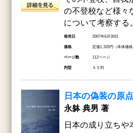
の不登校など様々
について考察する
発売日
2007年6月30日
価格
定価1,320円（本体価格1
ページ数
112ページ
判型
Ａ５判
日本の偽装の原
永躰 典男 著
日本の成り立ちや