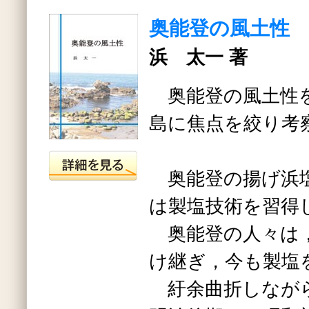
奥能登の風土性
浜 太一 著
奥能登の風土性を
島に焦点を絞り考
奥能登の揚げ浜塩
は製塩技術を習得
奥能登の人々は，
け継ぎ，今も製塩
紆余曲折しなが