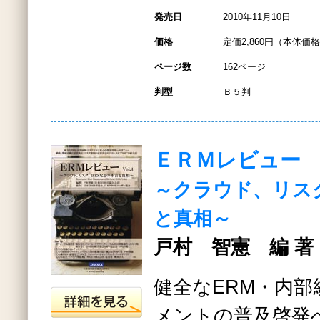
発売日
2010年11月10日
価格
定価2,860円（本体価格2
ページ数
162ページ
判型
Ｂ５判
ＥＲＭレビュー Vo
～クラウド、リスク
と真相～
戸村 智憲 編 著
健全なERM・内
メントの普及啓発