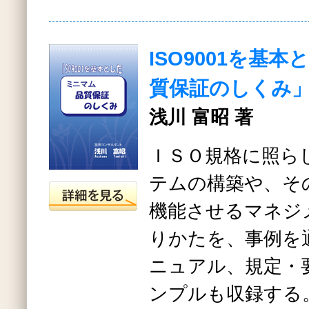
ISO9001を基
質保証のしくみ
浅川 富昭 著
ＩＳＯ規格に照ら
テムの構築や、そ
機能させるマネジ
りかたを、事例を
ニュアル、規定・
ンプルも収録する