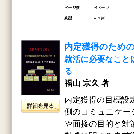
ページ数
74ページ
判型
Ａ４判
内定獲得のため
就活に必要なこと
る
福山 宗久 著
内定獲得の目標設
側のコミュニケー
や面接の目的と対