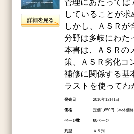
管理にあたっては
していることが求
しかし、ＡＳＲが
分野は多岐にわた
本書は、ＡＳＲの
策、ＡＳＲ劣化コ
補修に関係する基
ラストを使ってわ
発売日
2010年12月1日
価格
定価1,650円（本体価格1
ページ数
80ページ
判型
Ａ５判