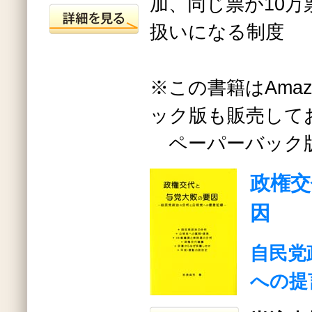
加、同じ票が10
扱いになる制度
※この書籍はAma
ック版も販売して
ペーパーバック
政権交
因
自民党
への提