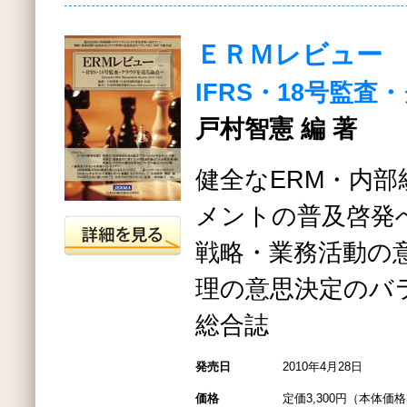
ＥＲＭレビュー Vo
IFRS・18号監
戸村智憲 編 著
健全なERM・内
メントの普及啓発
戦略・業務活動の
理の意思決定のバラ
総合誌
発売日
2010年4月28日
価格
定価3,300円（本体価格3