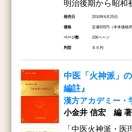
明治後期から昭和
発売日
2010年6月25日
価格
定価935円（本体価格8
ページ数
106ページ
判型
Ｂ６判
中医「火神派」
編註』
漢方アカデミー・
小金井 信宏 編 著
「中医火神派・医