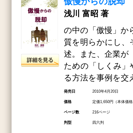
傲慢からの脱却
浅川 富昭 著
の中の「傲慢」か
質を明らかにし、
述。また、企業が
ための「しくみ」
る方法を事例を交
発売日
2010年4月20日
価格
定価1,650円（本体価格1
ページ数
216ページ
判型
四六判