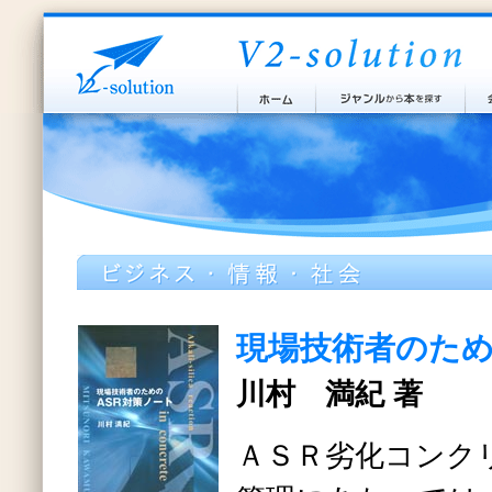
現場技術者のため
川村 満紀 著
ＡＳＲ劣化コンク