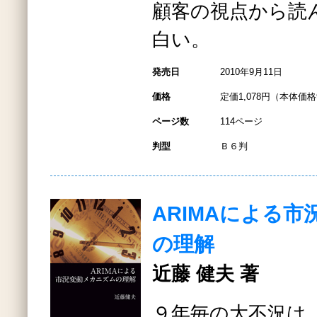
顧客の視点から読
白い。
発売日
2010年9月11日
価格
定価1,078円（本体価格
ページ数
114ページ
判型
Ｂ６判
ARIMAによる
の理解
近藤 健夫 著
９年毎の大不況は