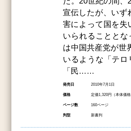
た。20世紀の間、
宣伝したが、いず
害によって国を失
いられることとな
は中国共産党が世
いるような「テロ
「民……
発売日
2010年7月1日
価格
定価1,320円（本体価格1
ページ数
160ページ
判型
新書判