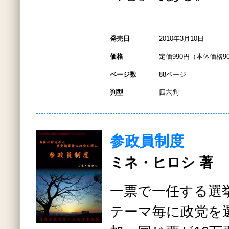
発売日
2010年3月10日
価格
定価990円（本体価格9
ページ数
88ページ
判型
四六判
参政員制度
ミネ・ヒロシ 著
一票で一任する選
テーマ毎に政党を