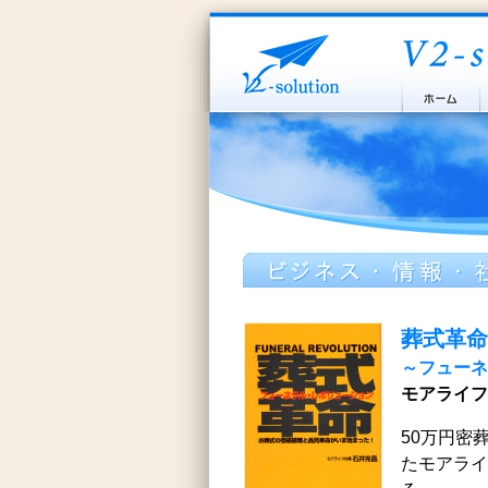
葬式革命
～フューネ
モアライフ
50万円密
たモアライ