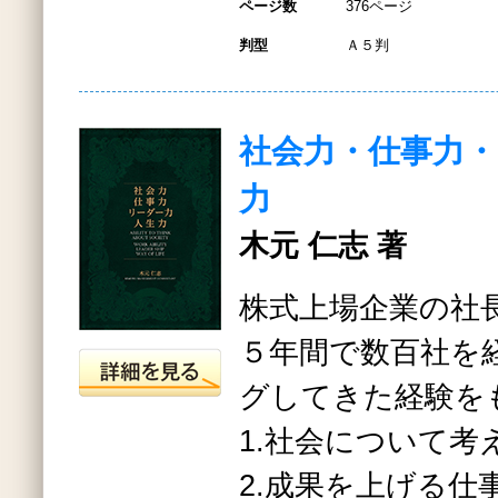
ページ数
376ページ
判型
Ａ５判
社会力・仕事力・
力
木元 仁志 著
株式上場企業の社
５年間で数百社を
グしてきた経験を
1.社会について考
2.成果を上げる仕