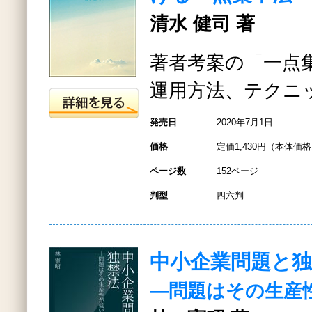
清水 健司 著
著者考案の「一点
運用方法、テクニ
発売日
2020年7月1日
価格
定価1,430円（本体価格1
ページ数
152ページ
判型
四六判
中小企業問題と独
―問題はその生産