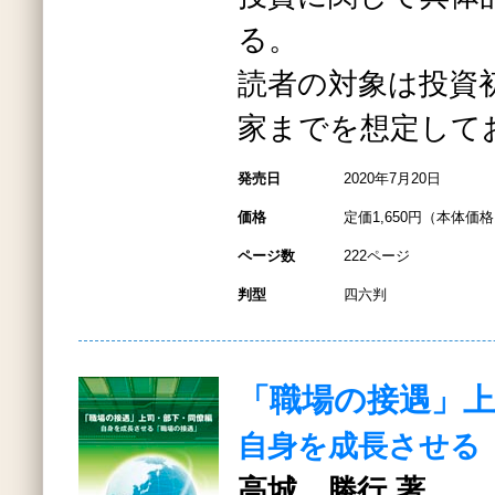
る。
読者の対象は投資
家までを想定して
発売日
2020年7月20日
価格
定価1,650円（本体価格1
ページ数
222ページ
判型
四六判
「職場の接遇」上
自身を成長させる
高城 勝行 著