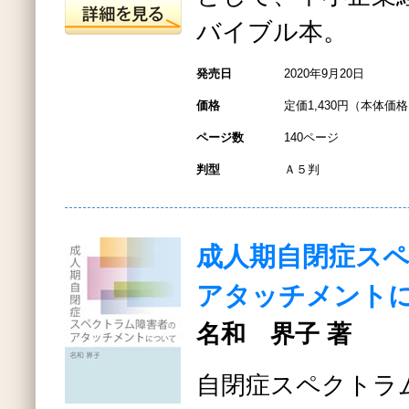
バイブル本。
発売日
2020年9月20日
価格
定価1,430円（本体価格1
ページ数
140ページ
判型
Ａ５判
成人期自閉症ス
アタッチメント
名和 界子 著
自閉症スペクトラ