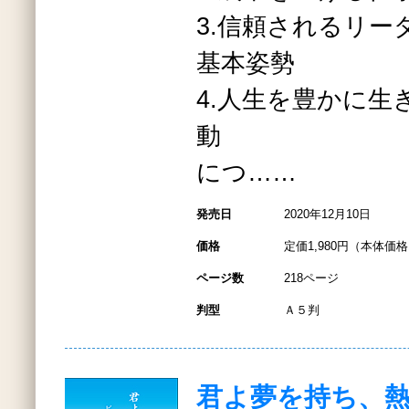
3.信頼されるリー
基本姿勢
4.人生を豊かに生
動
につ……
発売日
2020年12月10日
価格
定価1,980円（本体価格1
ページ数
218ページ
判型
Ａ５判
君よ夢を持ち、