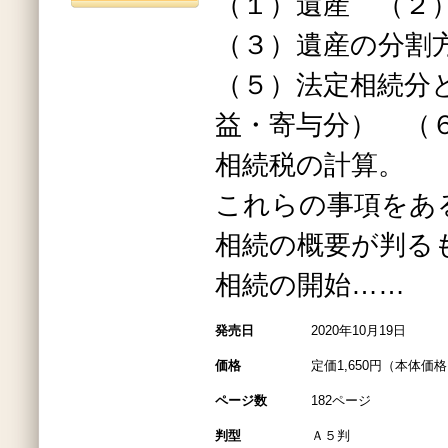
（１）遺産 （２
（３）遺産の分割
（５）法定相続分
益・寄与分） （
相続税の計算。
これらの事項をあ
相続の概要が判る
相続の開始……
発売日
2020年10月19日
価格
定価1,650円（本体価格1
ページ数
182ページ
判型
Ａ５判