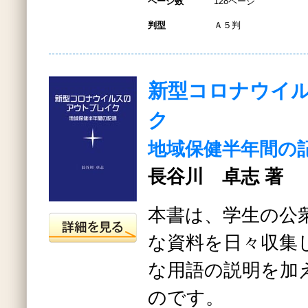
ページ数
128ページ
判型
Ａ５判
新型コロナウイ
ク
地域保健半年間の
長谷川 卓志 著
本書は、学生の公
な資料を日々収集
な用語の説明を加
のです。