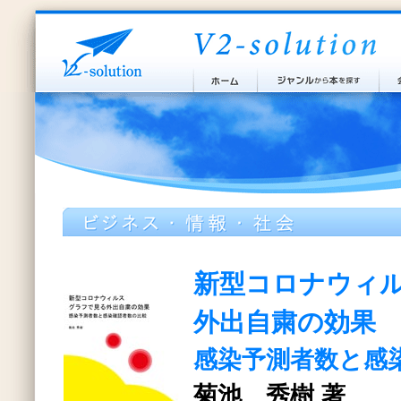
新型コロナウィ
外出自粛の効果
感染予測者数と感
菊池 秀樹 著