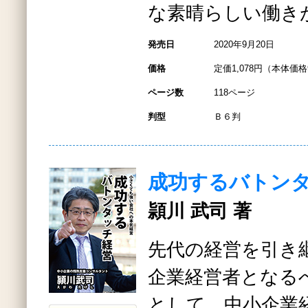
な素晴らしい働き
発売日
2020年9月20日
価格
定価1,078円（本体価格
ページ数
118ページ
判型
Ｂ６判
成功するバトン
頴川 武司 著
先代の経営を引き
企業経営者となる
として、中小企業