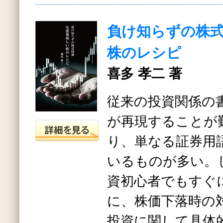
負け知らずの株式
株のレシピ
喜多 孝二 著
従来の投資関係の
が再現することが
り、単なる証券用
いるものが多い。
資初心者でもすぐ
に、株価下落時の
投資に関して具体