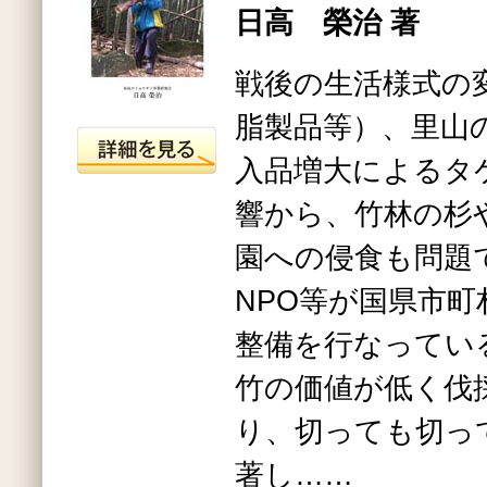
日高 榮治 著
戦後の生活様式の
脂製品等）、里山
入品増大によるタ
響から、竹林の杉
園への侵食も問題
NPO等が国県市
整備を行なってい
竹の価値が低く伐
り、切っても切っ
著し……