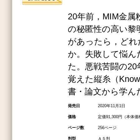
20年前，MIM金
の秘匿性の高い黎
があったら，どれ
か。失敗して悩ん
た。悪戦苦闘の2
覚えた縦糸（Know
書・論文から学ん
発売日
2020年11月1日
価格
定価91,300円（本体価格
ページ数
256ページ
判型
Ａ５判