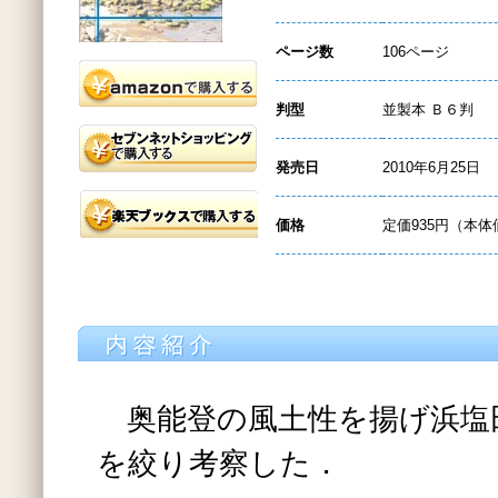
ページ数
106ページ
判型
並製本 Ｂ６判
発売日
2010年6月25日
価格
定価935円（本体
奥能登の風土性を揚げ浜塩
を絞り考察した．