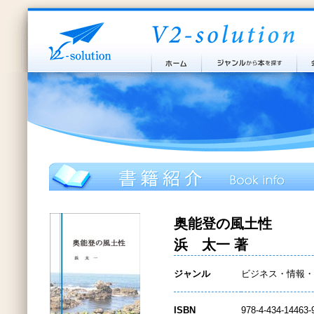
奥能登の風土性
浜 太一 著
ジャンル
ビジネス・情報・
ISBN
978-4-434-14463-