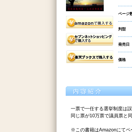
ページ
判型
発売日
価格
一票で一任する選挙制度は誤
同じ票が10万票で議員票と
※この書籍はAmazonにて