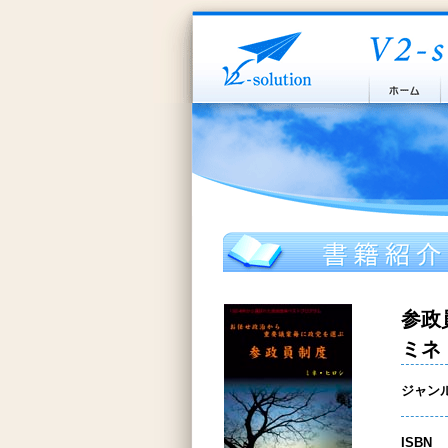
参政
ミネ
ジャン
ISBN