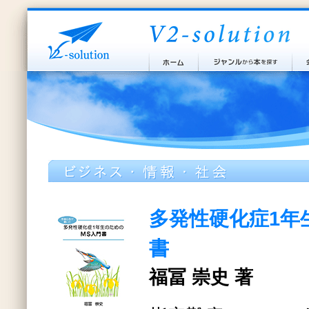
多発性硬化症1年
書
福冨 崇史 著