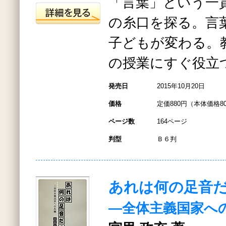
「言葉」という一
の糸口を探る。言
子どもが変わる。
の授業にすぐ役立
発売日
2015年10月20日
価格
定価880円（本体価格8
ページ数
164ページ
判型
Ｂ６判
あれは何の足音
―全体主義国家へ