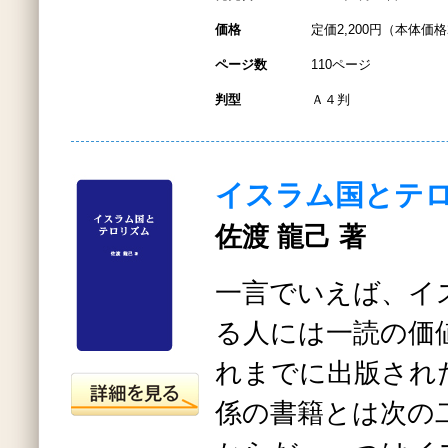
価格
定価2,200円（本体価格2
ページ数
110ページ
判型
Ａ４判
イスラム国とテ
佐渡 龍己 著
一言でいえば、イ
る人には一読の価
れまでに出版され
係の書籍とは次の