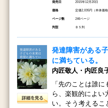
発売日
2015年12月20日
価格
定価2,035円（本体価格1
ページ数
246ページ
判型
Ｂ５判
発達障害がある
に満ちている。
内匠敬人・内匠良子
「先のことは誰に
ら、楽観的によい
い。そう考えるこ