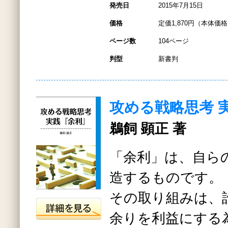
発売日
2015年7月15日
価格
定価1,870円（本体価格1
ページ数
104ページ
判型
新書判
攻める戦略思考 
鵜飼 顕正 著
「余利」は、自ら
造するものです。
その取り組みは、
余りを利益にする