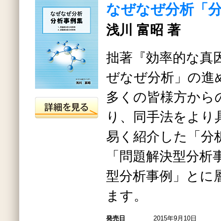
なぜなぜ分析「
浅川 富昭 著
拙著『効率的な真
ぜなぜ分析」の進
多くの皆様方から
り、同手法をより
易く紹介した「分
「問題解決型分析
型分析事例」とに
ます。
発売日
2015年9月10日