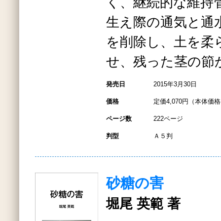
く、継続的な維持
生え際の通気と通
を削除し、土を柔
せ、残った茎の節
発売日
2015年3月30日
価格
定価4,070円（本体価格3
ページ数
222ページ
判型
Ａ５判
砂糖の害
堀尾 英範 著