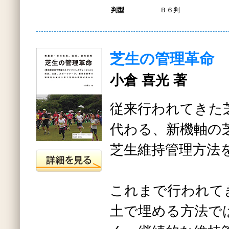
判型
Ｂ６判
芝生の管理革命
小倉 喜光 著
従来行われてきた
代わる、新機軸の
芝生維持管理方法
これまで行われて
土で埋める方法で