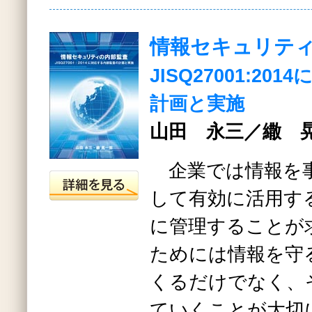
情報セキュリテ
JISQ27001:2
計画と実施
山田 永三／繖 晃
企業では情報を
して有効に活用す
に管理することが
ためには情報を守
くるだけでなく、
ていくことが大切