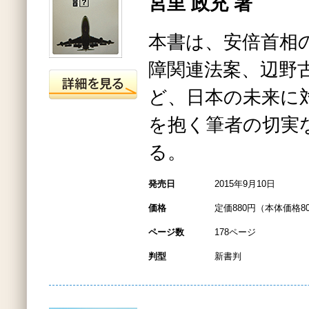
宮里 政充 著
本書は、安倍首相
障関連法案、辺野
ど、日本の未来に
を抱く筆者の切実
る。
発売日
2015年9月10日
価格
定価880円（本体価格8
ページ数
178ページ
判型
新書判