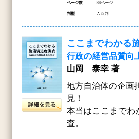
ページ数
84ページ
判型
Ａ５判
ここまでわかる
行政の経営品質向
山岡 泰幸 著
地方自治体の企画
見！
本当はここまでわ
査。