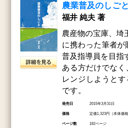
農業普及のしご
福井 純夫 著
農産物の宝庫、埼
に携わった筆者が
普及指導員を目指
ある方だけでなく
レンジしようとす
です。
発売日
2015年3月31日
価格
定価1,323円（本体価格
ページ数
182ページ