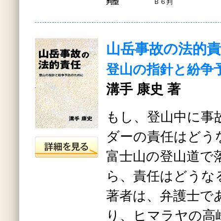
判型
Ｂ６判
山岳事故の法的責
登山の指針と紛争
溝手 康史 著
もし、登山中に事
ダーの責任はどう
富士山の登山道で
ら、責任はどうな
著者は、弁護士で
り、ヒマラヤの高