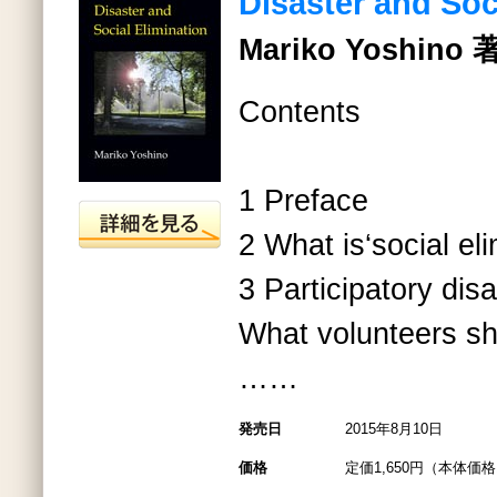
Disaster and Soc
Mariko Yoshino 
Contents
1 Preface
2 What is‘social eli
3 Participatory disa
What volunteers sh
……
発売日
2015年8月10日
価格
定価1,650円（本体価格1