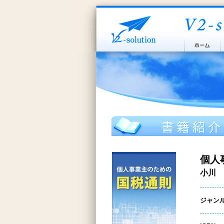
個人
小川 
ジャン