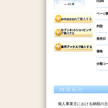
ISBN
ページ
判型
発売日
価格
分類コ
個人事業主における納税の主