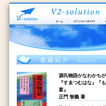
源氏物語かなわかちが
『すゑつむはな』『も
宴』
正門 智義 著