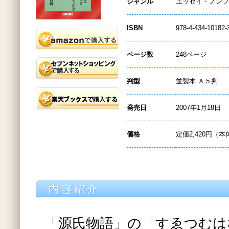
ジャンル
エッセイ・ノンフ
ISBN
978-4-434-10182-
ページ数
248ページ
判型
並製本 Ａ５判
発売日
2007年1月18日
価格
定価2,420円（本
「源氏物語」の「すゑつむは