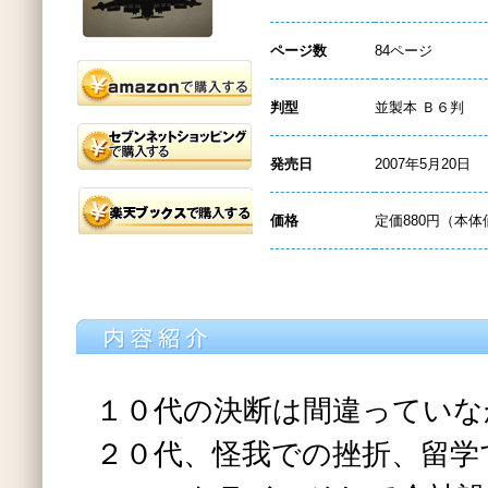
ページ数
84ページ
判型
並製本 Ｂ６判
発売日
2007年5月20日
価格
定価880円（本体
１０代の決断は間違っていな
２０代、怪我での挫折、留学