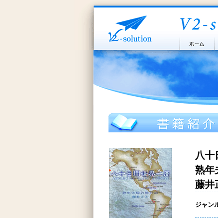
八十
熟年
藤井
ジャン