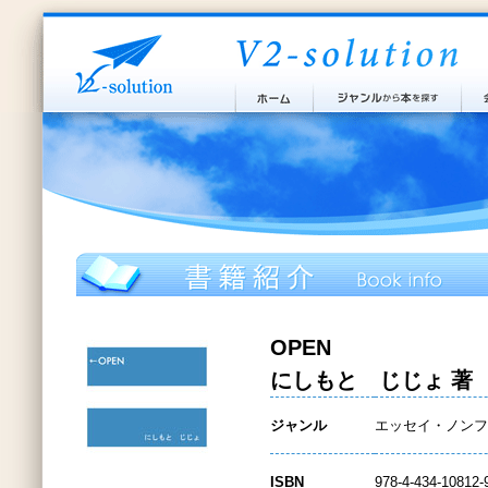
OPEN
にしもと じじょ 著
ジャンル
エッセイ・ノンフ
ISBN
978-4-434-10812-