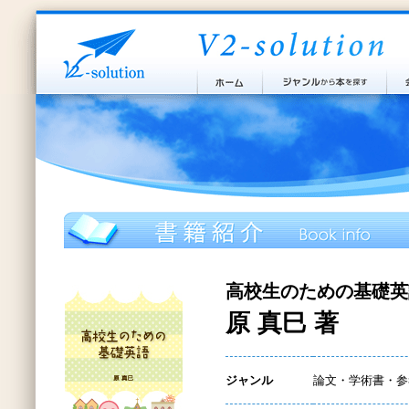
高校生のための基礎英
原 真巳 著
ジャンル
論文・学術書・参