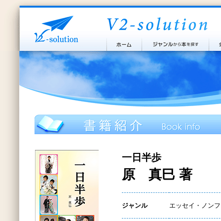
一日半歩
原 真巳 著
ジャンル
エッセイ・ノンフ