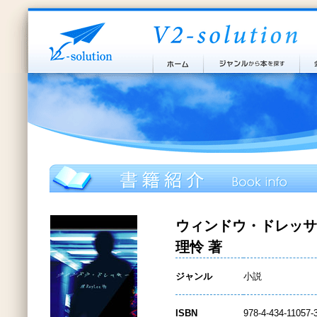
ウィンドウ・ドレッサ
理怜 著
ジャンル
小説
ISBN
978-4-434-11057-