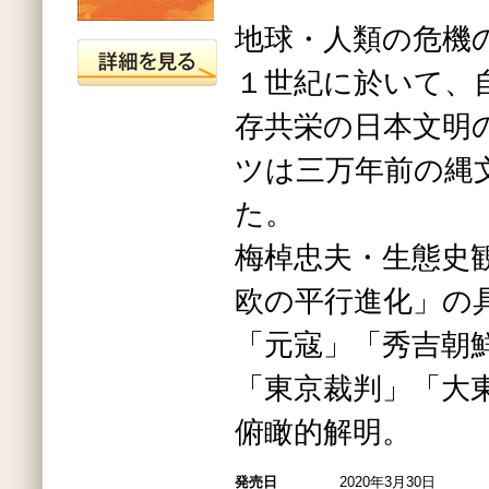
地球・人類の危機
１世紀に於いて、
存共栄の日本文明
ツは三万年前の縄
た。
梅棹忠夫・生態史
欧の平行進化」の
「元寇」「秀吉朝
「東京裁判」「大
俯瞰的解明。
発売日
2020年3月30日