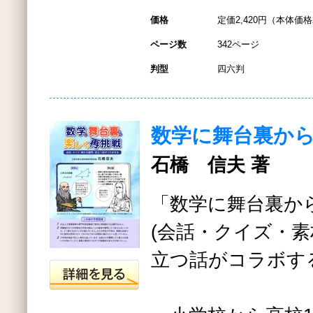
価格
定価2,420円（本体価格2
ページ数
342ページ
判型
四六判
数学に舞台裏か
石橋 信夫 著
「数学に舞台裏か
(会話・クイズ・
立つ話がコラボす