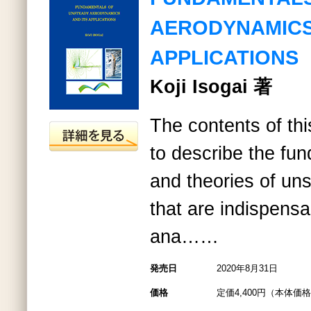
AERODYNAMICS
APPLICATIONS
Koji Isogai 著
The contents of th
to describe the fu
and theories of u
that are indispensa
ana……
発売日
2020年8月31日
価格
定価4,400円（本体価格4