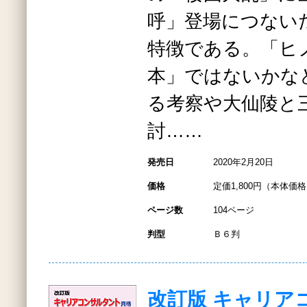
呼」登場につない
特徴である。「ヒ
本」ではないかな
る考察や大仙陵と
討……
発売日
2020年2月20日
価格
定価1,800円（本体価格1
ページ数
104ページ
判型
Ｂ６判
改訂版 キャリア