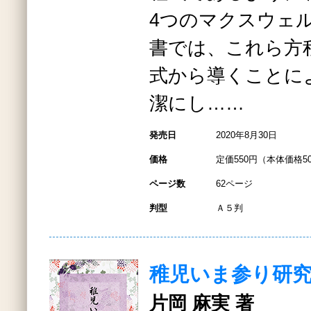
4つのマクスウェ
書では、これら方
式から導くことに
潔にし……
発売日
2020年8月30日
価格
定価550円（本体価格5
ページ数
62ページ
判型
Ａ５判
稚児いま参り研
片岡 麻実 著