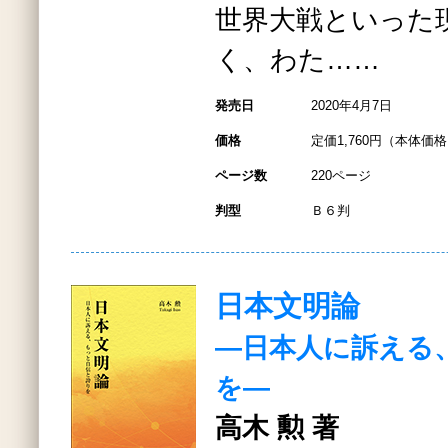
世界大戦といった
く、わた……
発売日
2020年4月7日
価格
定価1,760円（本体価格1
ページ数
220ページ
判型
Ｂ６判
日本文明論
―日本人に訴える
を―
高木 勲 著