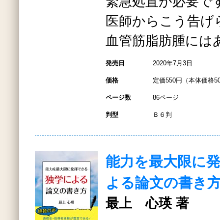
緊急処置が必要で
医師からこう告げ
血管筋脂肪腫には
発売日
2020年7月3日
価格
定価550円（本体価格5
ページ数
86ページ
判型
Ｂ６判
能力を最大限に
よる論文の書き
最上 心瑛 著