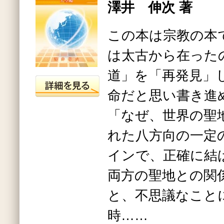
澤井 伸次 著
この本は宗教の本
は太古から在った
道」を「再発見」
命だと思い書き進
「なぜ、世界の聖
れた八方向の一定
インで、正確に結
両方の聖地との関
と、不思議なこと
時……