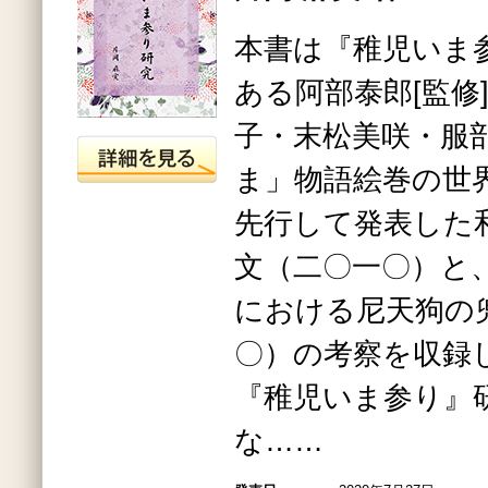
本書は『稚児いま
ある阿部泰郎[監修
子・末松美咲・服部
ま」物語絵巻の世
先行して発表した
文（二〇一〇）と
における尼天狗の
〇）の考察を収録
『稚児いま参り』
な……