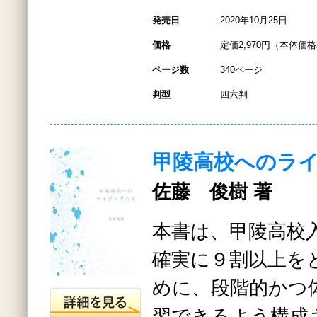
発売日
2020年10月25日
価格
定価2,970円（本体価格2
ページ数
340ページ
判型
四六判
甲陵高校へのラ
佐藤 俊樹 著
本書は、甲陵高校
確実に９割以上を
めに、段階的かつ
習できるよう構成