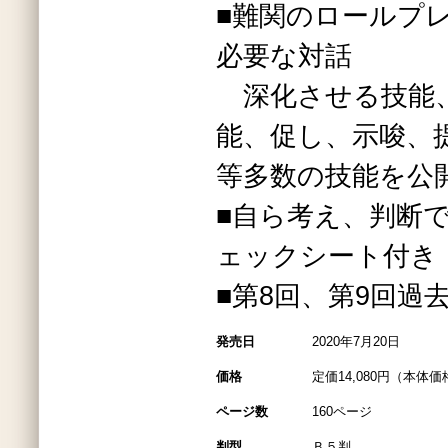
■難関のロールプ
必要な対話
深化させる技能
能、促し、示唆、
等多数の技能を公
■自ら考え、判断
ェックシート付き
■第8回、第9回過
発売日
2020年7月20日
価格
定価14,080円（本体価格
ページ数
160ページ
判型
Ｂ５判