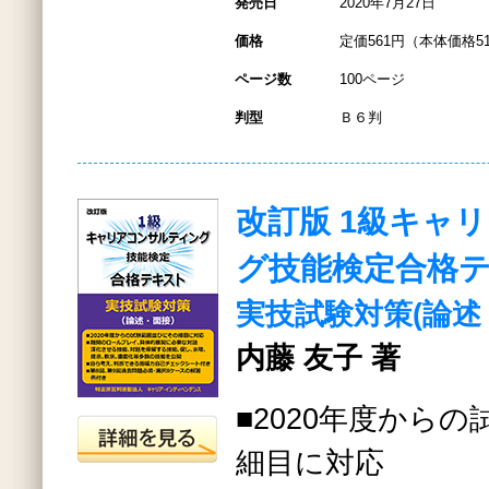
発売日
2020年7月27日
価格
定価561円（本体価格5
ページ数
100ページ
判型
Ｂ６判
改訂版 1級キャ
グ技能検定合格
実技試験対策(論述
内藤 友子 著
■2020年度から
細目に対応