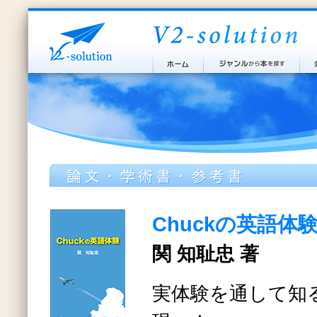
Chuckの英語体
関 知耻忠 著
実体験を通して知