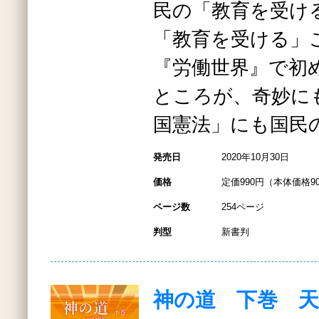
民の「教育を受け
「教育を受ける」
『労働世界』で初
ところが、奇妙に
国憲法」にも国民
発売日
2020年10月30日
価格
定価990円（本体価格9
ページ数
254ページ
判型
新書判
神の道 下巻 天