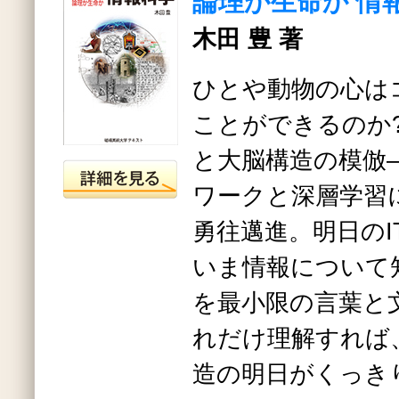
論理か生命か 情
木田 豊 著
ひとや動物の心は
ことができるのか
と大脳構造の模倣
ワークと深層学習
勇往邁進。明日のI
いま情報について
を最小限の言葉と
れだけ理解すれば
造の明日がくっき