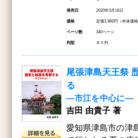
発売日
2020年3月16日
価格
定価3,960円（本体価格3
ページ数
340ページ
判型
Ｂ５判
尾張津島天王祭 
る
―市江を中心に―
吉田 由貴子 著
愛知県津島市の津