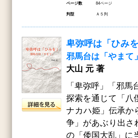
ページ数
84ページ
判型
Ａ５判
卑弥呼は「ひみ
邪馬台は「やまて
大山 元 著
「卑弥呼」「邪馬
探索を通じて「八
ナカハ姫」伝承から「
争」があぶり出さ
の「倭国大乱」に