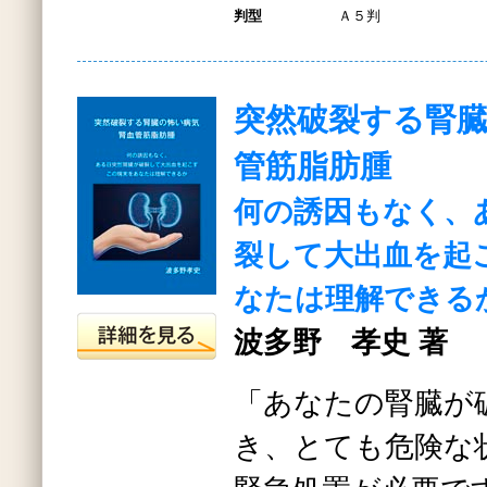
判型
Ａ５判
突然破裂する腎
管筋脂肪腫
何の誘因もなく、
裂して大出血を起
なたは理解できる
波多野 孝史 著
「あなたの腎臓が
き、とても危険な