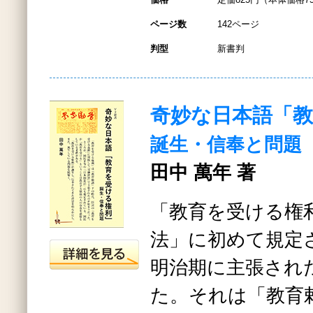
ページ数
142ページ
判型
新書判
奇妙な日本語「
誕生・信奉と問題
田中 萬年 著
「教育を受ける権
法」に初めて規定
明治期に主張され
た。それは「教育