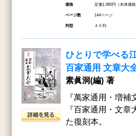
価格
定価1,980円（本体価格1
ページ数
144ページ
判型
Ａ５判
ひとりで学べる
百家通用 文章大
素眞洞(編) 著
『萬家通用・増補
『百家通用・文章
た復刻本。