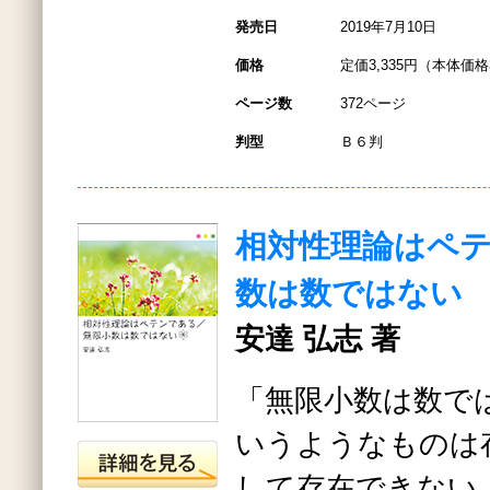
発売日
2019年7月10日
価格
定価3,335円（本体価格3
ページ数
372ページ
判型
Ｂ６判
相対性理論はペ
数は数ではない
安達 弘志 著
「無限小数は数で
いうようなものは
して存在できない