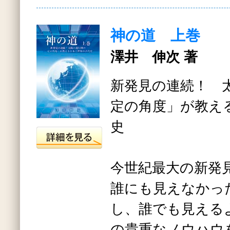
神の道 上巻
澤井 伸次 著
新発見の連続！ 
定の角度」が教え
史
今世紀最大の新発
誰にも見えなかっ
し、誰でも見える
の貴重なノウハウ