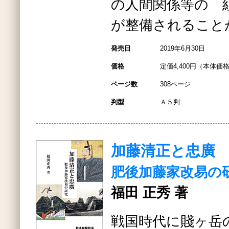
の人間関係等の「
が整備されること
発売日
2019年6月30日
価格
定価4,400円（本体価格
ページ数
308ページ
判型
Ａ５判
加藤清正と忠廣
肥後加藤家改易の
福田 正秀 著
戦国時代に賤ヶ岳