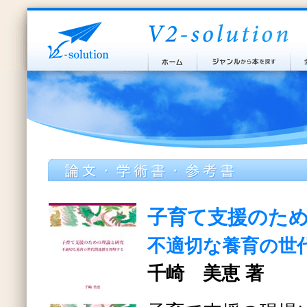
子育て支援のた
不適切な養育の世
千崎 美恵 著