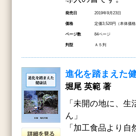
発売日
2019年9月23日
価格
定価3,520円（本体価格3
ページ数
84ページ
判型
Ａ５判
進化を踏まえた
堀尾 英範 著
「未開の地に、生
ん」
「加工食品より自