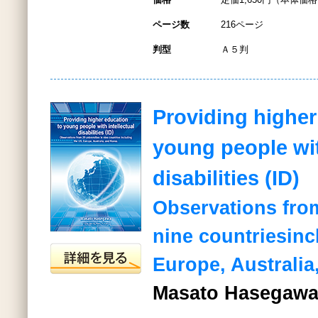
ページ数
216ページ
判型
Ａ５判
Providing higher
young people wit
disabilities (ID)
Observations from
nine countriesinc
Europe, Australia
Masato Hasegaw