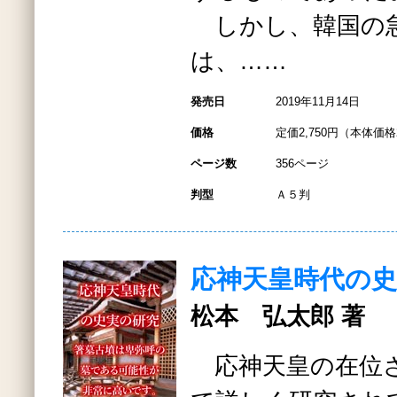
しかし、韓国の
は、……
発売日
2019年11月14日
価格
定価2,750円（本体価格2
ページ数
356ページ
判型
Ａ５判
応神天皇時代の
松本 弘太郎 著
応神天皇の在位さ