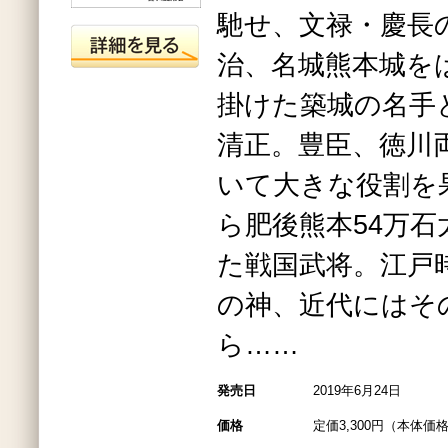
馳せ、文禄・慶長
治、名城熊本城を
掛けた築城の名手
清正。豊臣、徳川
いて大きな役割を
ら肥後熊本54万
た戦国武将。江戸
の神、近代にはそ
ら……
発売日
2019年6月24日
価格
定価3,300円（本体価格