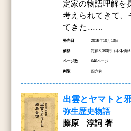
定家の物語理解を
考えられてきて、
てきた……
発売日
2019年10月10日
価格
定価3,080円（本体価格2
ページ数
640ページ
判型
四六判
出雲とヤマトと
弥生歴史物語
藤原 淳詞 著