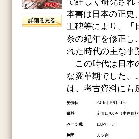
で詳しく研究され
本書は日本の正史
王碑等により、「
条の紀年を修正し
れた時代の主な事
この時代は日本の
な変革期でした。
は、考古資料にも
発売日
2019年10月13日
価格
定価1,760円（本体価格1
ページ数
100ページ
判型
Ａ５判