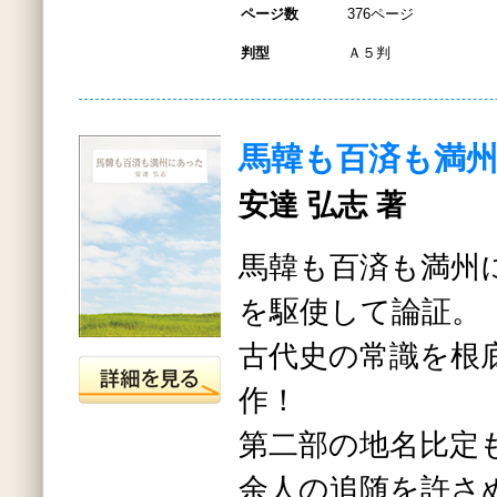
ページ数
376ページ
判型
Ａ５判
馬韓も百済も満
安達 弘志 著
馬韓も百済も満州
を駆使して論証。
古代史の常識を根
作！
第二部の地名比定
余人の追随を許さ