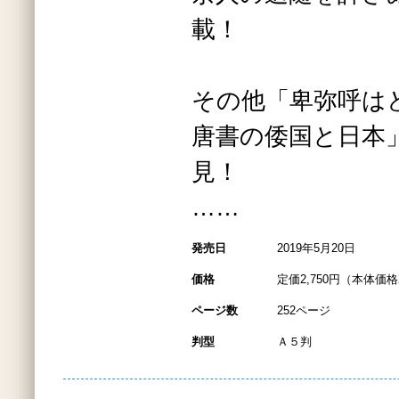
載！
その他「卑弥呼は
唐書の倭国と日本
見！
……
発売日
2019年5月20日
価格
定価2,750円（本体価格2
ページ数
252ページ
判型
Ａ５判