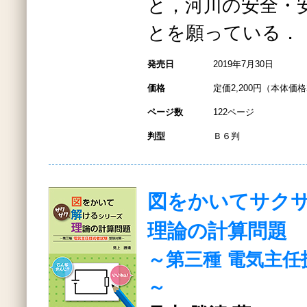
と，河川の安全・
とを願っている．
発売日
2019年7月30日
価格
定価2,200円（本体価格2
ページ数
122ページ
判型
Ｂ６判
図をかいてサク
理論の計算問題
～第三種 電気主
～