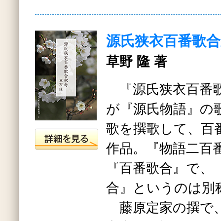
源氏狭衣百番歌合
草野 隆 著
『源氏狭衣百番歌
が『源氏物語』の
歌を撰歌して、百
作品。『物語二百
『百番歌合』で、
合』というのは別
藤原定家の撰で、