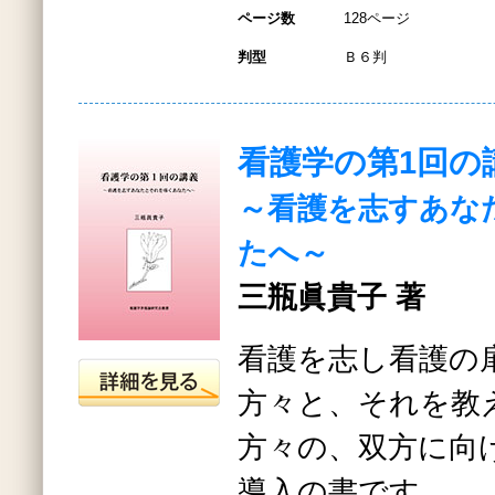
ページ数
128ページ
判型
Ｂ６判
看護学の第1回の
～看護を志すあな
たへ～
三瓶眞貴子 著
看護を志し看護の
方々と、それを教
方々の、双方に向
導入の書です。