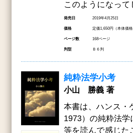
このようになって
発売日
2019年4月25日
価格
定価1,650円（本体価格1
ページ数
168ページ
判型
Ｂ６判
純粋法学小考
小山 勝義 著
本書は、ハンス・ケ
1973）の純粋法
等を読んで感じた