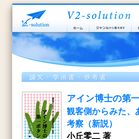
アイン博士の第
観客側からみた、
考察（新説）
小丘零二 著