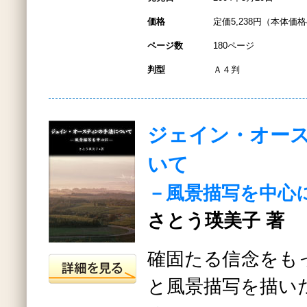
価格
定価5,238円（本体価格4
ページ数
180ページ
判型
Ａ４判
ジェイン・オー
いて
－風景描写を中心
さとう瑛美子 著
確固たる信念をも
と風景描写を描い