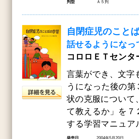
判型
Ａ５判
自閉症児のこと
話せるようになっ
コロロＥＴセンター
言葉ができ、文字
うになった後の第
状の克服について
て教えるか」を７
する学習マニュア
発売日
2004年5月20日