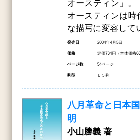
オースティン」。
オースティンは時
な描写に変容して
発売日
2004年4月5日
価格
定価734円（本体価格6
ページ数
54ページ
判型
Ｂ５判
八月革命と日本国
明
小山勝義 著