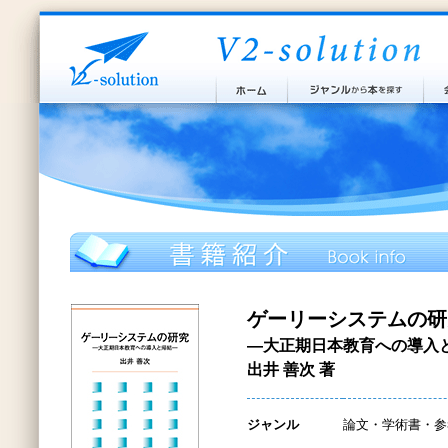
ゲーリーシステムの研
―大正期日本教育への導入
出井 善次 著
ジャンル
論文・学術書・参