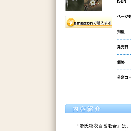
ISBN
ページ
判型
発売日
価格
分類コ
『源氏狭衣百番歌合』は、