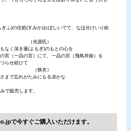
ふ)の住処(すみか)おぼしいでて、なほ分けいり給
源氏）
なく深き蓬(よもぎ)のもとの心を
品の宮）にて、一品の宮（飛鳥井姫）を
せ給ひて
衣）
さまで忘れがたみにもる涙かな
jpのみで販売します。
.co.jpで今すぐご購入いただけます。