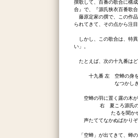
撰歌して、百番の歌合に構成
合』で、『源氏狭衣百番歌合
藤原定家の撰で、この作品
られてきて、その点から注目
しかし、この歌合は、特異
い」。
たとえば、次の十九番はど
十九番 左 空蝉の身を
なつかしきかな、と
空蝉
空蝉の羽に置く露の木がく
右 夏ころ源氏の宮の
たるを聞かせ給
声たててなかぬばかりぞ物
「空蝉」が出てきて、蝉の