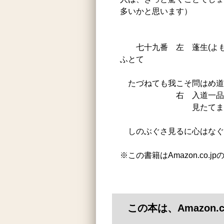
多いかと思います）
七十九番 左 蓬生(よもぎ
ふとて
（光
たづねても我こそ問はめ道も
右 入道一品の宮（一
見たてまつら
（狭
しのぶぐさ見るに心はなぐ
※この書籍はAmazon.co.
この本は、Amazon