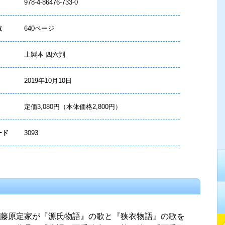
978-4-86476-733-0
数
640ページ
上製本 四六判
2019年10月10日
定価3,080円（本体価格2,800円）
ード
3093
藤原定家が『源氏物語』の歌と『狭衣物語』の歌を