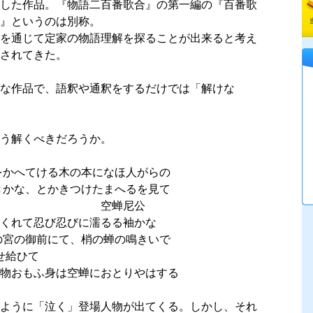
した作品。『物語二百番歌合』の第一編の『百番歌
』というのは別称。
を通じて定家の物語理解を探ることが出来ると考え
されてきた。
な作品で、語釈や通釈をするだけでは「解けな
う解くべきだろうか。
かへてける木の本になほ人がらの
かきつけたまへるを見て
尼公
れて忍び忍びに濡るる袖かな
御前にて、梢の蝉の鳴きいで
ひて
おもふ身は空蝉におとりやはする
ように「泣く」登場人物が出てくる。しかし、それ