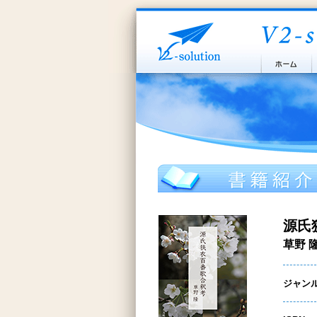
源氏
草野 隆
ジャン