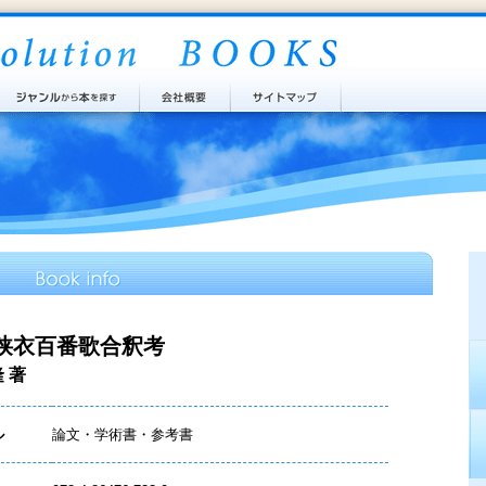
狭衣百番歌合釈考
 著
ル
論文・学術書・参考書