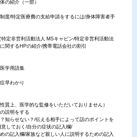
体の紹介（一部）
制度/特定医療費の支給申請をするには/身体障害者手
定特定非営利活動法人 MSキャビン/特定非営利活動法
Sに関するHPの紹介/携帯電話会社の割引
医学用語集
症早わかり
性質上、医学的な監修をいただいておりません）
の説明をする
？知らせない？/伝える相手によって話のポイントを
意しておく/自分の症状の記入欄/
めの記入欄/家族など親しい人に説明するための記入