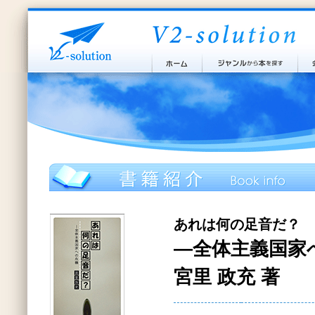
あれは何の足音だ？
―全体主義国家
宮里 政充 著