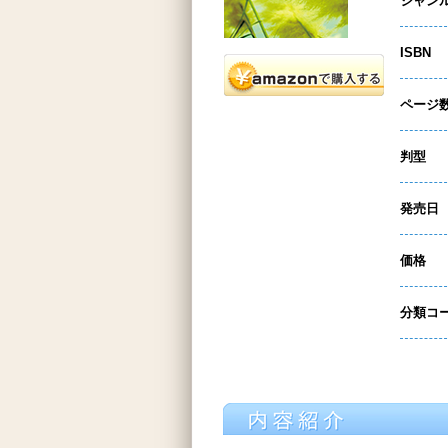
ジャン
ISBN
ページ
判型
発売日
価格
分類コ