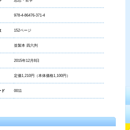
ル
思想・哲学
978-4-86476-371-4
数
152ページ
並製本 四六判
2015年12月8日
定価1,210円（本体価格1,100円）
ード
0011