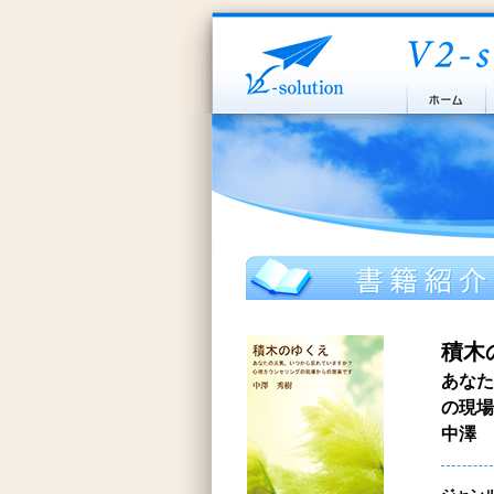
積木
あなた
の現場
中澤 