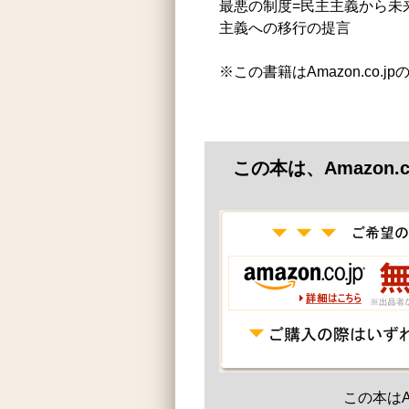
最悪の制度=民主主義から未
主義への移行の提言
※この書籍はAmazon.co.
この本は、Amazon
この本はA