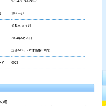
978-4-86741-249-7
数
18ページ
並製本 Ａ４判
2024年5月20日
定価440円（本体価格400円）
ード
0093
の道