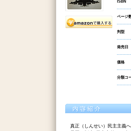
ISBN
ページ
判型
発売日
価格
分類コ
真正（しんせい）民主主義へ