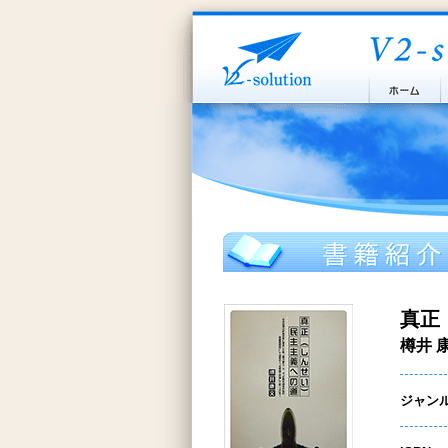
真正
樽井 
ジャン