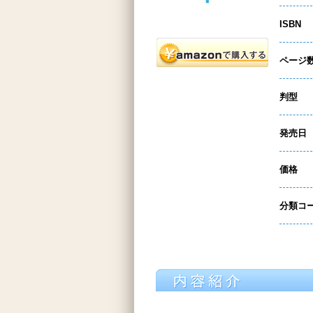
ISBN
ページ
判型
発売日
価格
分類コ