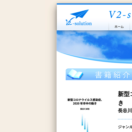
新型
き
長谷川
ジャン