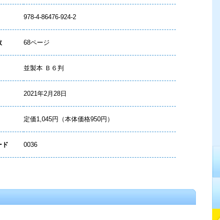
978-4-86476-924-2
数
68ページ
並製本 Ｂ６判
2021年2月28日
定価1,045円（本体価格950円）
ード
0036