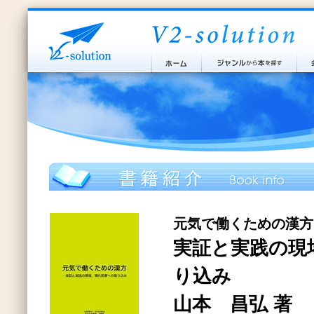
元気で働くための漢方
実証と実践の現
り込み
山本 昌弘 著