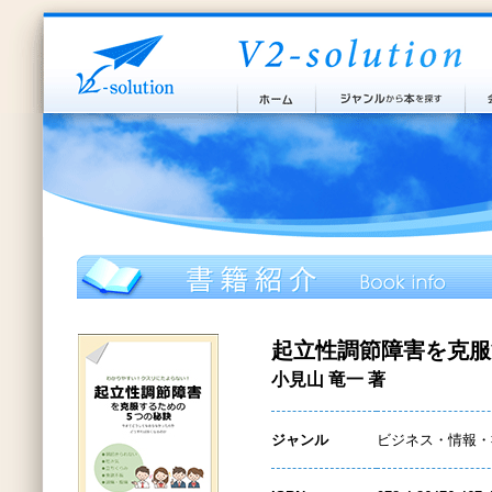
起立性調節障害を克服
小見山 竜一 著
ジャンル
ビジネス・情報・