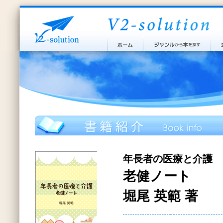
年長者の医療と介護
老健ノート
堀尾 英範 著