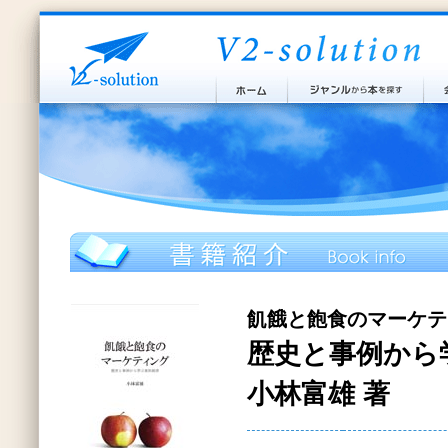
飢餓と飽食のマーケテ
歴史と事例から
小林富雄 著