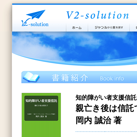
知的障がい者支援信託
親亡き後は信託
岡内 誠治 著