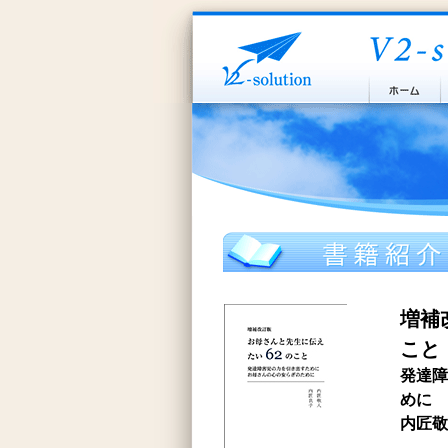
増補
こと
発達障
めに
内匠敬