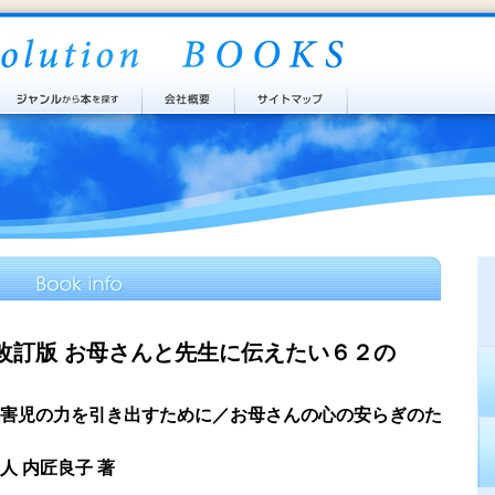
改訂版 お母さんと先生に伝えたい６２の
害児の力を引き出すために／お母さんの心の安らぎのた
人 内匠良子 著