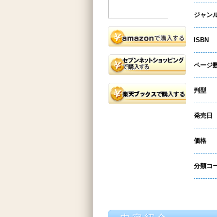
ジャン
ISBN
ページ
判型
発売日
価格
分類コ