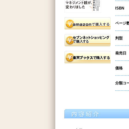
ISBN
ページ
判型
発売日
価格
分類コ