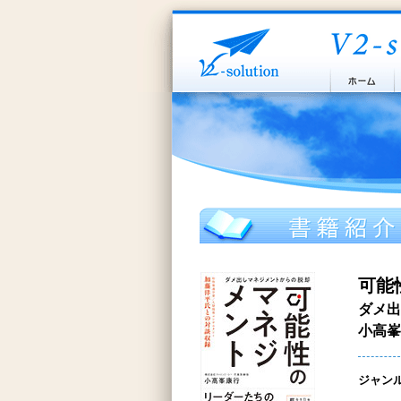
可能
ダメ出
小高峯
ジャン